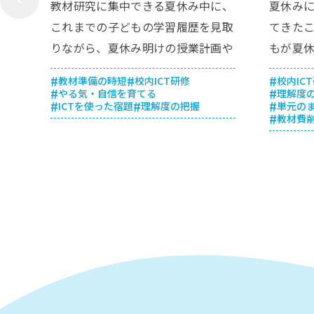
イント
教材研究に集中できる夏休み中に、
夏休み
これまでの子どもの学習履歴を見取
てきた
りながら、夏休み明けの授業計画や
もが夏
子どもへの声掛けを考えましょう。
めるた
教材準備の時短
校内ICT研修
校内IC
夏休み明けの授業をステップアップ
トをご
やる気・自信を育てる
理解度
ICTを使った宿題
理解度の把握
単元の
するためのおすすめの機能や活用例
教材費
をご紹介します。