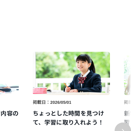
掲載日：
掲
2026/05/01
習内容の
ちょっとした時間を見つけ
新
て、学習に取り入れよう！
習