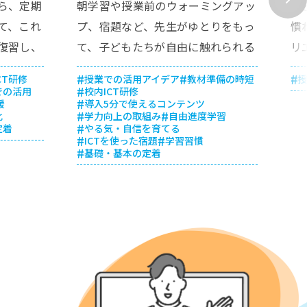
ら、定期
朝学習や授業前のウォーミングアッ
子
て、これ
プ、宿題など、先生がゆとりをもっ
慣
復習し、
て、子どもたちが自由に触れられる
リ
の負担を
場面からラインズｅライブラリを取
の
CT研修
授業での活用アイデア
教材準備の時短
た学習を
り入れてみましょう。タブレットで
取
での活用
校内ICT研修
援
導入5分で使えるコンテンツ
。
学習する機会を増やしながら、子ど
ト
化
学力向上の取組み
自由進度学習
もの理解度に合わせて知識を定着さ
ら
定着
やる気・自信を育てる
ICTを使った宿題
学習習慣
せる活用例を紹介します。
ま
基礎・基本の定着