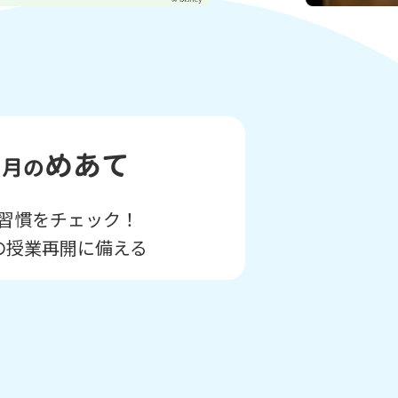
8
めあて
月の
習慣をチェック！
の授業再開に備える