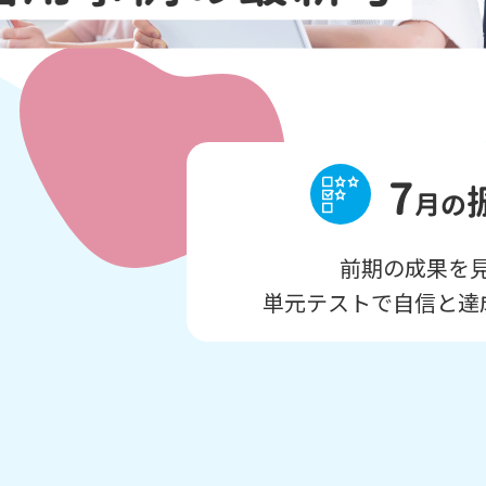
7
月の
前期の成果を
単元テストで自信と達