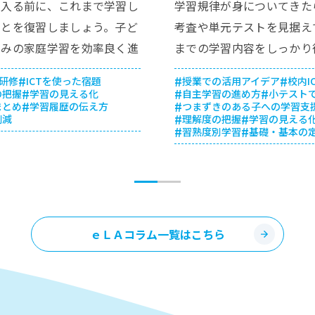
に入る前に、これまで学習し
学習規律が身についてきた
ことを復習しましょう。子ど
考査や単元テストを見据え
休みの家庭学習を効率良く進
までの学習内容をしっかり
めの活用方法や指導のポイン
基礎を固めましょう。先生
T研修
ICTを使った宿題
授業での活用アイデア
校内I
紹介します。
抑えながら、理解度に応じ
の把握
学習の見える化
自主学習の進め方
小テスト
まとめ
学習履歴の伝え方
つまずきのある子への学習支
進める方法をご紹介します
削減
理解度の把握
学習の見える
習熟度別学習
基礎・基本の
ｅＬＡコラム一覧はこちら