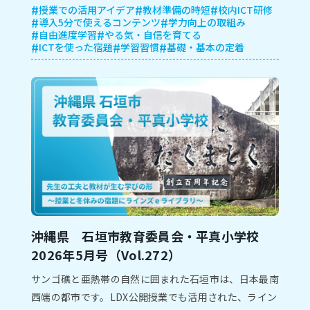
授業での活用アイデア
教材準備の時短
校内ICT研修
導入5分で使えるコンテンツ
学力向上の取組み
自由進度学習
やる気・自信を育てる
ICTを使った宿題
学習習慣
基礎・基本の定着
沖縄県 石垣市教育委員会・平真小学校
2026年5月号（Vol.272）
サンゴ礁と亜熱帯の自然に囲まれた石垣市は、⽇本最南
⻄端の都市です。LDX公開授業でも活用された、ライン