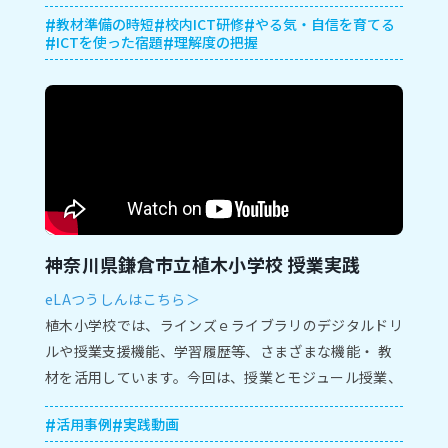
します。
教材準備の時短
校内ICT研修
やる気・自信を育てる
ICTを使った宿題
理解度の把握
神奈川県鎌倉市立植木小学校 授業実践
eLAつうしんはこちら＞
植⽊⼩学校では、ラインズｅライブラリのデジタルドリ
ルや授業⽀援機能、学習履歴等、さまざまな機能・ 教
材を活⽤しています。今回は、授業とモジュール授業、
保護者⾯談での実践をご紹介します。
活用事例
実践動画