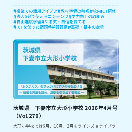
度に合わせて知識を定着させる活用例を紹介します。
授業での活用アイデア
教材準備の時短
校内ICT研修
導入5分で使えるコンテンツ
学力向上の取組み
自由進度学習
やる気・自信を育てる
ICTを使った宿題
学習習慣
基礎・基本の定着
茨城県 下妻市⽴⼤形⼩学校 2026年4⽉号
（Vol.270）
⼤形⼩学校では6⽉、10⽉、2⽉をラインズｅライブラ