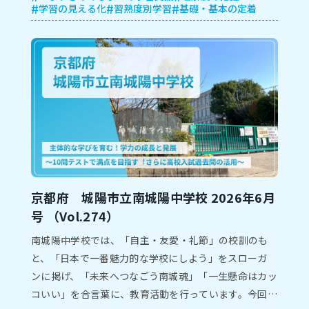
学習の見える化
習熟度別学習
基礎・基本の定着
京都府 城陽市⽴南城陽中学校 2026年6⽉
号 （Vol.274）
南城陽中学校では、「⾃主・友愛・礼節」の校訓のも
と、「⽇本で⼀番魅⼒的な学校にしよう」をスローガ
ンに掲げ、「未来へつなごう南城魂」「⼀⽣懸命はカッ
コいい」を合⾔葉に、教育活動を⾏っています。今回