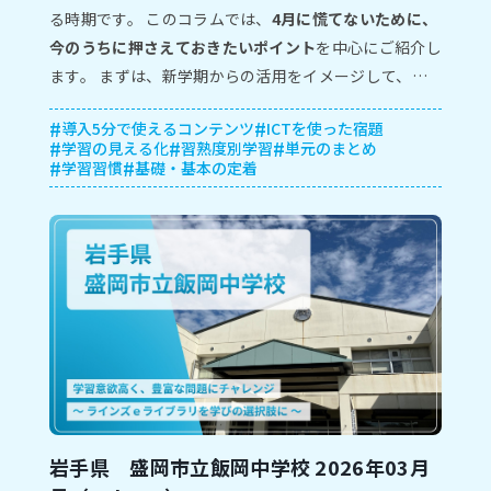
る時期です。 このコラムでは、
4月に慌てないために、
今のうちに押さえておきたいポイント
を中心にご紹介し
ます。 まずは、新学期からの活用をイメージして、年
次更新作業やタブレット学習のルールづくりなど今の時
本題に入る前にラインズｅライブラリのサービス概要に
導入5分で使えるコンテンツ
ICTを使った宿題
期から準備を始めましょう。
ついて知りたい方は、以下のリンクから概要ページをご
学習の見える化
習熟度別学習
単元のまとめ
覧いただけます。
学習習慣
基礎・基本の定着
児童生徒メニューの概要を見る
岩⼿県 盛岡市⽴飯岡中学校 2026年03月