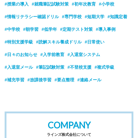
#授業の導入
#就職筆記試験対策
#初年次教育
#小学校
#情報リテラシー確認ドリル
#専門学校
#短期大学
#知識定着
#中学校
#朝学習
#低学年
#定期テスト対策
#導入事例
#特別支援学級
#読解スキル養成ドリル
#日常使い
#日々のお知らせ
#入学前教育
#入退室システム
#入退室メール
#筆記試験対策
#不登校支援
#複式学級
#補充学習
#放課後学習
#要点整理
#連絡メール
COMPANY
ラインズ株式会社について