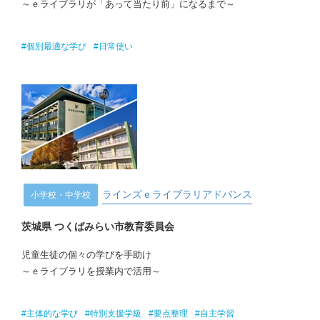
～ｅライブラリが「あって当たり前」になるまで～
#個別最適な学び
#日常使い
ラインズｅライブラリアドバンス
小学校・中学校
茨城県 つくばみらい市教育委員会
児童生徒の個々の学びを手助け
～ｅライブラリを授業内で活用～
#主体的な学び
#特別支援学級
#要点整理
#自主学習