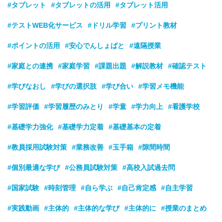
#タブレット
#タブレットの活用
#タブレット活用
#テストWEB化サービス
#ドリル学習
#プリント教材
#ポイントの活用
#安心でんしょばと
#遠隔授業
#家庭との連携
#家庭学習
#課題出題
#解説教材
#確認テスト
#学びなおし
#学びの選択肢
#学び合い
#学習メモ機能
#学習評価
#学習履歴のみとり
#学童
#学力向上
#看護学校
#基礎学力強化
#基礎学力定着
#基礎基本の定着
#教員採用試験対策
#業務改善
#玉手箱
#隙間時間
#個別最適な学び
#公務員試験対策
#高校入試過去問
#国家試験
#時刻管理
#自ら学ぶ
#自己肯定感
#自主学習
#実践動画
#主体的
#主体的な学び
#主体的に
#授業のまとめ