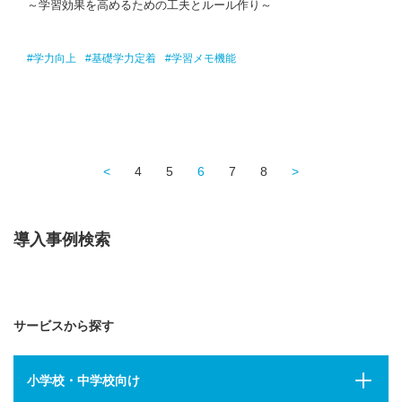
～学習効果を高めるための工夫とルール作り～
#学力向上
#基礎学力定着
#学習メモ機能
<
4
5
6
7
8
>
導入事例検索
サービスから探す
小学校・中学校向け