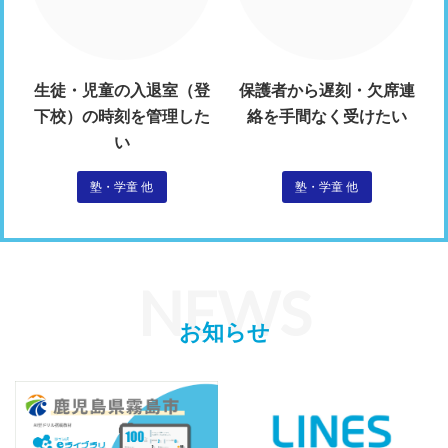
生徒・児童の入退室（登
保護者から遅刻・欠席連
下校）の時刻を管理した
絡を手間なく受けたい
い
塾・学童 他
塾・学童 他
NEWS
お知らせ