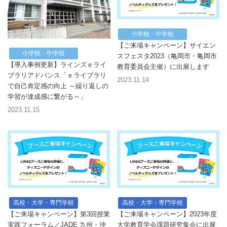
小学校・中学校
【ご来場キャンペーン】サイエン
小学校・中学校
スフェスタ2023（亀岡市・亀岡市
【導入事例更新】ラインズｅライ
教育委員会主催）に出展します
ブラリアドバンス「ｅライブラリ
2023.11.14
で自己肯定感の向上 ～繰り返しの
学習が達成感に繋がる～」
2023.11.15
高校・大学・専門学校
高校・大学・専門学校
【ご来場キャンペーン】第3回授業
【ご来場キャンペーン】2023年度
実践フォーラム／JADE 九州・沖
大学教育学会課題研究集会に出展