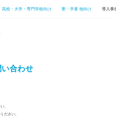
高校・大学・専門学校向け
塾・学童 他向け
導入事
せ
問い合わせ
さい。
でください。