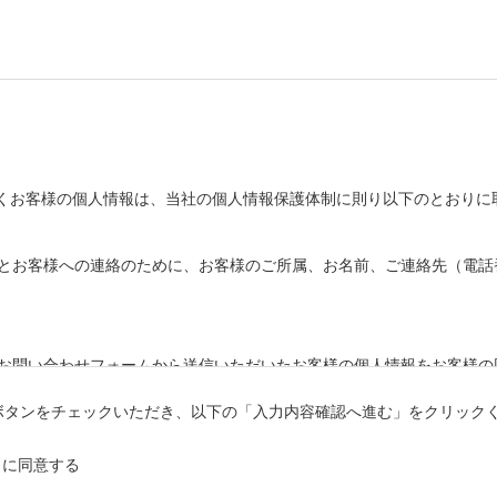
くお客様の個人情報は、当社の個人情報保護体制に則り以下のとおりに
管理とお客様への連絡のために、お客様のご所属、お名前、ご連絡先（電話
社はお問い合わせフォームから送信いただいたお客様の個人情報をお客様
ボタンをチェックいただき、以下の「入力内容確認へ進む」をクリック
に、お客様の任意で個人情報をラインズ株式会社にご提供いただけますが
」に同意する