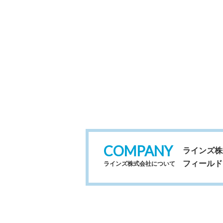
せ内容に対する回答連絡ができないな
4. 安全管理：ラインズ株式会社は
5. 本人が容易に認識できない方法に
認識できない方法による個人情報の取
6. お問い合わせフォームから個人
会社が保有する 自己の個人情報につ
の開示の権利を有し、また、個人情報
COMPANY
ラインズ株
フィールド
ラインズ株式会社について
7. 個人情報は、個人情報保護管理者
〈個人情報保護に関するお問い合わせ
ラインズ株式会社