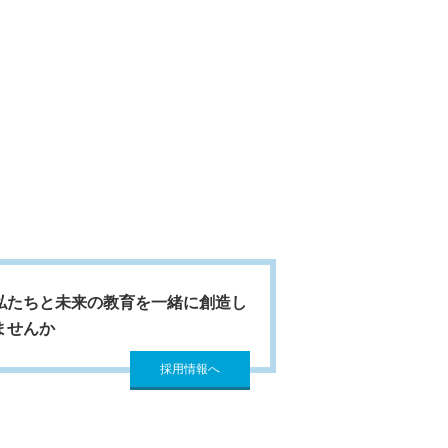
全措置の元で管理します。
kie等を使用した、お客様本人が容易に
を送信いただいたお客様はラインズ株式
消去・第三者提供停止、第三者提供記録
個人情報保護管理者とします。
私たちと未来の教育を一緒に創造し
ませんか
採用情報へ