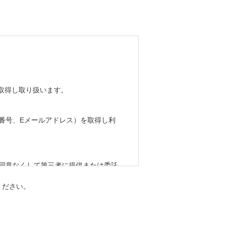
取得し取り扱います。
番号、Eメールアドレス）を取得し利
の同意なくして第三者に提供または委託
ください。
、提供いただけない場合に、お問い合わ