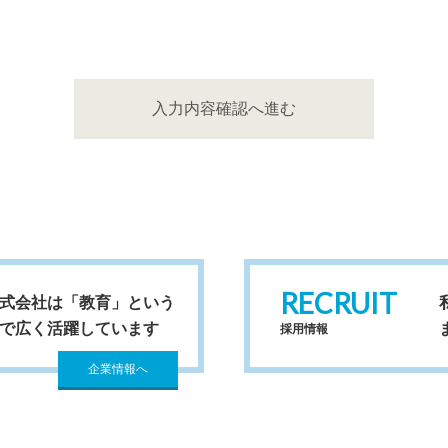
どの不利益を受けることがあります。
、お問い合わせフォームから送信いただいたお客様の個人情報を適切な安
入力内容確認へ進む
よる個人情報収集の有無：このお問い合わせフォームからの送信にはCoo
得は一切おこなっておりません。
情報を送信いただいたお客様の権利：お問い合わせフォームから個人情報
いて個人情報の利用目的の通知・開示・訂正・追加・削除・利用停止・
に関する苦情一般を申し立てることができます。この権利行使の窓口は
RECRUIT
式会社は「教育」という
で広く活躍しています
採用情報
が適切に管理をおこないます。
企業情報へ
先〉