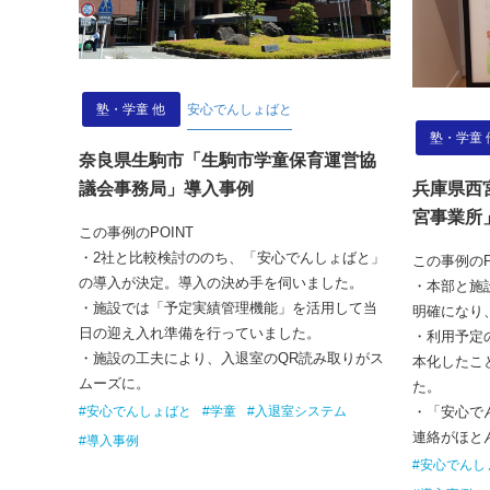
塾・学童 他
安心でんしょばと
塾・学童 
奈良県生駒市「生駒市学童保育運営協
議会事務局」導入事例
兵庫県西
宮事業所
この事例のPOINT
・2社と比較検討ののち、「安心でんしょばと」
この事例のP
の導入が決定。導入の決め手を伺いました。
・本部と施
・施設では「予定実績管理機能」を活用して当
明確になり
日の迎え入れ準備を行っていました。
・利用予定
・施設の工夫により、入退室のQR読み取りがス
本化したこ
ムーズに。
た。
#安心でんしょばと
#学童
#入退室システム
・「安心で
連絡がほと
#導入事例
#安心でんし