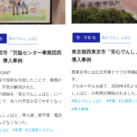
塾・学童 他
安心でんしょばと
他
安心でんしょばと
東京都西東京市「安心でんし
宮市「労協センター事業団西
導入事例
」導入事例
西東京市には公立学童クラブが36施
OINT
す。
設で役割を分担したことで、業務が
プロポーザルを経て、2024年4月よ
、不安が解消された。
しょばと」の利用が開始されました
の登録を「安心でんしょばと」に一
#安心でんしょばと
#学童
#入退室シ
とで、先々の予定が立てやすくなっ
#導入事例
んしょばと」導入後、留守電・電話
んどなくなった。
ょばと
#学童
#入退室システム