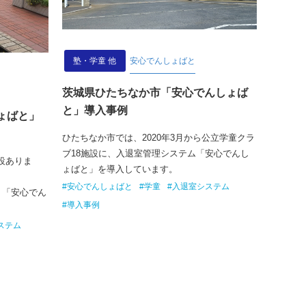
塾・学童 他
安心でんしょばと
茨城県ひたちなか市「安心でんしょば
と」導入事例
ょばと」
ひたちなか市では、2020年3月から公立学童クラ
ブ18施設に、入退室管理システム「安心でんし
設ありま
ょばと」を導入しています。
#安心でんしょばと
#学童
#入退室システム
り「安心でん
#導入事例
。
ステム