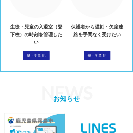
生徒・児童の入退室（登
保護者から遅刻・欠席連
下校）の時刻を管理した
絡を手間なく受けたい
い
塾・学童 他
塾・学童 他
NEWS
お知らせ