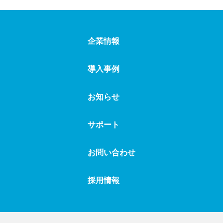
#初年次教育
#小学校
#情報リテラシー確認ドリル
#専門学校
企業情報
#短期大学
#知識定着
#中学校
#朝学習
#低学年
#定期テスト対策
#導入事例
導入事例
#特別支援学級
#読解スキル養成ドリル
お知らせ
#日常使い
#日々のお知らせ
#入学前教育
サポート
#入退室システム
#入退室メール
#筆記試験対策
#不登校支援
#複式学級
#補充学習
お問い合わせ
#放課後学習
#要点整理
#連絡メール
採用情報