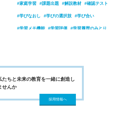
#家庭学習
#課題出題
#解説教材
#確認テスト
#学びなおし
#学びの選択肢
#学び合い
#学習メモ機能
#学習評価
#学習履歴のみとり
#学童
#学力向上
#看護学校
#基礎学力強化
#基礎学力定着
#基礎基本の定着
#教員採用試験対策
#業務改善
#玉手箱
#隙間時間
#個別最適な学び
#公務員試験対策
私たちと未来の教育を一緒に創造し
ませんか
#高校入試過去問
#国家試験
#時刻管理
採用情報へ
#自ら学ぶ
#自己肯定感
#自主学習
#実践動画
#主体的
#主体的な学び
#主体的に
#授業のまとめ
#授業の導入
#就職筆記試験対策