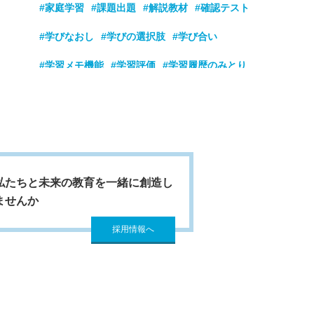
#家庭学習
#課題出題
#解説教材
#確認テスト
#学びなおし
#学びの選択肢
#学び合い
#学習メモ機能
#学習評価
#学習履歴のみとり
#学童
#学力向上
#看護学校
#基礎学力強化
#基礎学力定着
#基礎基本の定着
#教員採用試験対策
#業務改善
#玉手箱
#隙間時間
#個別最適な学び
#公務員試験対策
私たちと未来の教育を一緒に創造し
ませんか
#高校入試過去問
#国家試験
#時刻管理
採用情報へ
#自ら学ぶ
#自己肯定感
#自主学習
#実践動画
#主体的
#主体的な学び
#主体的に
#授業のまとめ
#授業の導入
#就職筆記試験対策