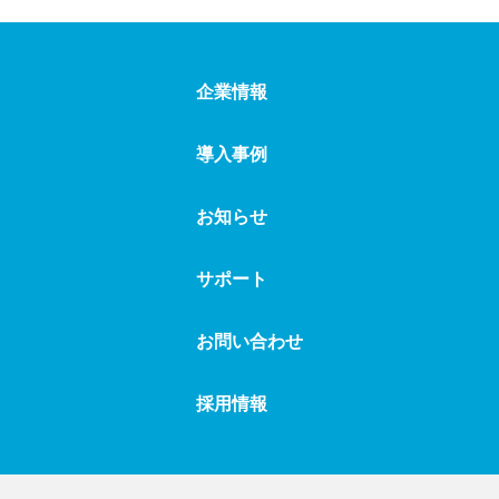
#初年次教育
#小学校
#情報リテラシー確認ドリル
#専門学校
企業情報
#短期大学
#知識定着
#中学校
#朝学習
#低学年
#定期テスト対策
#導入事例
導入事例
#特別支援学級
#読解スキル養成ドリル
お知らせ
#日常使い
#日々のお知らせ
#入学前教育
サポート
#入退室システム
#入退室メール
#筆記試験対策
#不登校支援
#複式学級
#補充学習
お問い合わせ
#放課後学習
#要点整理
#連絡メール
採用情報