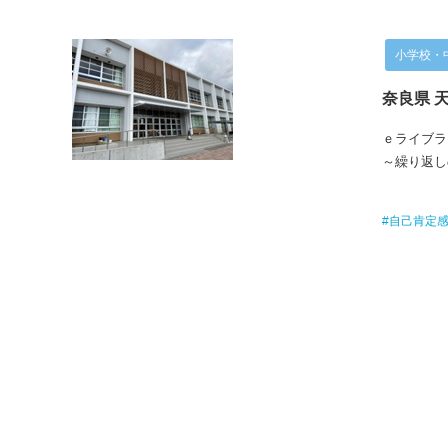
小学校・
奈良県 
ｅライブラ
～繰り返し
#自己肯定