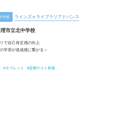
ラインズｅライブラリアドバンス
中学校
天理市立北中学校
リで自己肯定感の向上
の学習が達成感に繋がる～
感
#タブレット
#定期テスト対策