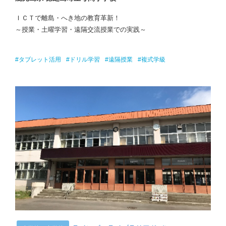
ＩＣＴで離島・へき地の教育革新！
～授業・土曜学習・遠隔交流授業での実践～
#タブレット活用
#ドリル学習
#遠隔授業
#複式学級