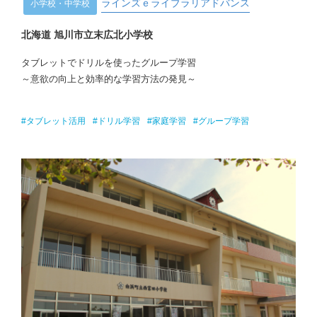
ラインズｅライブラリアドバンス
小学校・中学校
北海道 旭川市立末広北小学校
タブレットでドリルを使ったグループ学習
～意欲の向上と効率的な学習方法の発見～
#タブレット活用
#ドリル学習
#家庭学習
#グループ学習