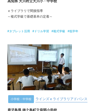
高知県 大川村立大川小・中学校
ｅライブラリで間接指導
～複式学級で基礎基本の定着～
#タブレット活用
#ドリル学習
#複式学級
#低学年
ラインズｅライブラリアドバンス
小学校・中学校
鹿児島県 徳之島町立母間小学校