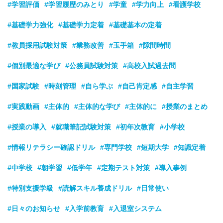
#学習評価
#学習履歴のみとり
#学童
#学力向上
#看護学校
#基礎学力強化
#基礎学力定着
#基礎基本の定着
#教員採用試験対策
#業務改善
#玉手箱
#隙間時間
#個別最適な学び
#公務員試験対策
#高校入試過去問
#国家試験
#時刻管理
#自ら学ぶ
#自己肯定感
#自主学習
#実践動画
#主体的
#主体的な学び
#主体的に
#授業のまとめ
#授業の導入
#就職筆記試験対策
#初年次教育
#小学校
#情報リテラシー確認ドリル
#専門学校
#短期大学
#知識定着
#中学校
#朝学習
#低学年
#定期テスト対策
#導入事例
#特別支援学級
#読解スキル養成ドリル
#日常使い
#日々のお知らせ
#入学前教育
#入退室システム