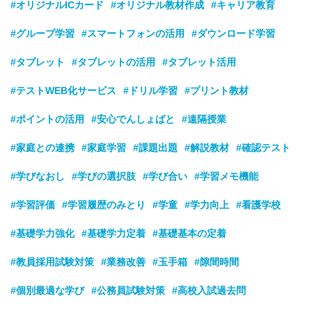
#オリジナルICカード
#オリジナル教材作成
#キャリア教育
#グループ学習
#スマートフォンの活用
#ダウンロード学習
#タブレット
#タブレットの活用
#タブレット活用
#テストWEB化サービス
#ドリル学習
#プリント教材
#ポイントの活用
#安心でんしょばと
#遠隔授業
#家庭との連携
#家庭学習
#課題出題
#解説教材
#確認テスト
#学びなおし
#学びの選択肢
#学び合い
#学習メモ機能
#学習評価
#学習履歴のみとり
#学童
#学力向上
#看護学校
#基礎学力強化
#基礎学力定着
#基礎基本の定着
#教員採用試験対策
#業務改善
#玉手箱
#隙間時間
#個別最適な学び
#公務員試験対策
#高校入試過去問