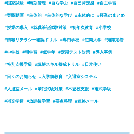
#国家試験
#時刻管理
#自ら学ぶ
#自己肯定感
#自主学習
#実践動画
#主体的
#主体的な学び
#主体的に
#授業のまとめ
#授業の導入
#就職筆記試験対策
#初年次教育
#小学校
#情報リテラシー確認ドリル
#専門学校
#短期大学
#知識定着
#中学校
#朝学習
#低学年
#定期テスト対策
#導入事例
#特別支援学級
#読解スキル養成ドリル
#日常使い
#日々のお知らせ
#入学前教育
#入退室システム
#入退室メール
#筆記試験対策
#不登校支援
#複式学級
#補充学習
#放課後学習
#要点整理
#連絡メール