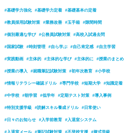
#基礎学力強化
#基礎学力定着
#基礎基本の定着
#教員採用試験対策
#業務改善
#玉手箱
#隙間時間
#個別最適な学び
#公務員試験対策
#高校入試過去問
#国家試験
#時刻管理
#自ら学ぶ
#自己肯定感
#自主学習
#実践動画
#主体的
#主体的な学び
#主体的に
#授業のまとめ
#授業の導入
#就職筆記試験対策
#初年次教育
#小学校
#情報リテラシー確認ドリル
#専門学校
#短期大学
#知識定着
#中学校
#朝学習
#低学年
#定期テスト対策
#導入事例
#特別支援学級
#読解スキル養成ドリル
#日常使い
#日々のお知らせ
#入学前教育
#入退室システム
#入退室メール
#筆記試験対策
#不登校支援
#複式学級