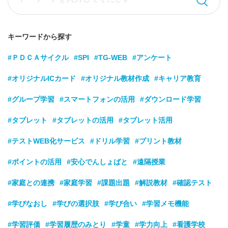
キーワードから探す
#ＰＤＣＡサイクル
#SPI
#TG-WEB
#アンケート
#オリジナルICカード
#オリジナル教材作成
#キャリア教育
#グループ学習
#スマートフォンの活用
#ダウンロード学習
#タブレット
#タブレットの活用
#タブレット活用
#テストWEB化サービス
#ドリル学習
#プリント教材
#ポイントの活用
#安心でんしょばと
#遠隔授業
#家庭との連携
#家庭学習
#課題出題
#解説教材
#確認テスト
#学びなおし
#学びの選択肢
#学び合い
#学習メモ機能
#学習評価
#学習履歴のみとり
#学童
#学力向上
#看護学校