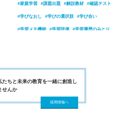
#家庭学習
#課題出題
#解説教材
#確認テスト
#学びなおし
#学びの選択肢
#学び合い
#学習メモ機能
#学習評価
#学習履歴のみとり
#学童
#学力向上
#看護学校
#基礎学力強化
#基礎学力定着
#基礎基本の定着
#教員採用試験対策
#業務改善
#玉手箱
#隙間時間
#個別最適な学び
#公務員試験対策
私たちと未来の教育を一緒に創造し
ませんか
#高校入試過去問
#国家試験
#時刻管理
採用情報へ
#自ら学ぶ
#自己肯定感
#自主学習
#実践動画
#主体的
#主体的な学び
#主体的に
#授業のまとめ
#授業の導入
#就職筆記試験対策