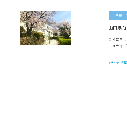
小学校・
山口県 
自分に合っ
～ｅライブ
#学びの選