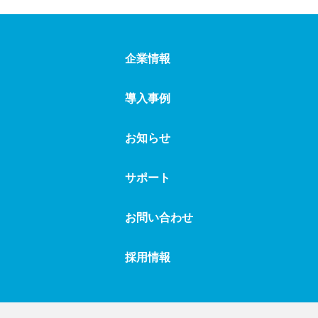
#初年次教育
#小学校
#情報リテラシー確認ドリル
#専門学校
企業情報
#短期大学
#知識定着
#中学校
#朝学習
#低学年
#定期テスト対策
#導入事例
導入事例
#特別支援学級
#読解スキル養成ドリル
お知らせ
#日常使い
#日々のお知らせ
#入学前教育
サポート
#入退室システム
#入退室メール
#筆記試験対策
#不登校支援
#複式学級
#補充学習
お問い合わせ
#放課後学習
#要点整理
#連絡メール
採用情報