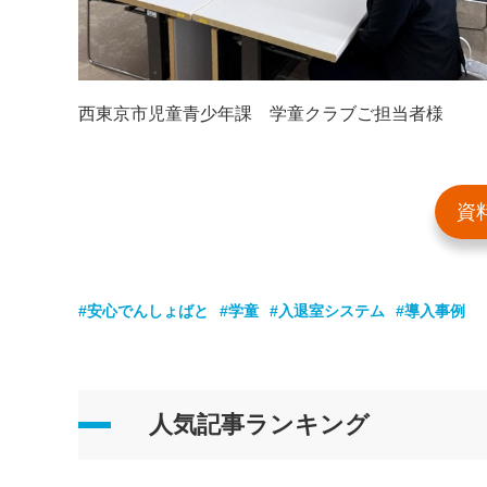
西東京市児童青少年課 学童クラブご担当者様
資
#安心でんしょばと
#学童
#入退室システム
#導入事例
人気記事ランキング