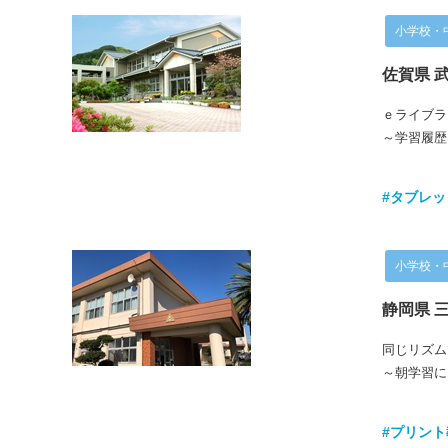
小学校・
佐賀県 
ｅライブラ
～学習履歴
#タブレ
小学校・
静岡県 
同じリズム
～朝学習に
#プリント