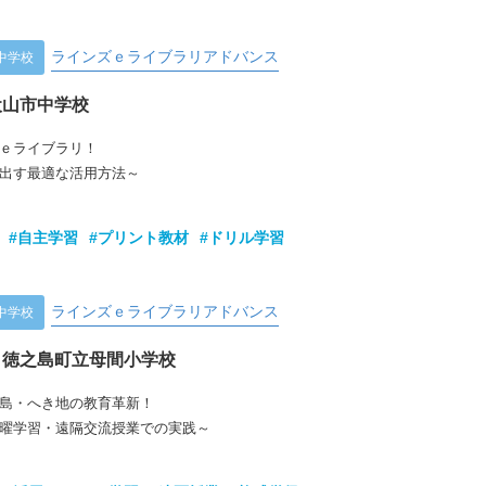
ラインズｅライブラリアドバンス
中学校
犬山市中学校
ｅライブラリ！
出す最適な活用方法～
#自主学習
#プリント教材
#ドリル学習
ラインズｅライブラリアドバンス
中学校
 徳之島町立母間小学校
島・へき地の教育革新！
曜学習・遠隔交流授業での実践～