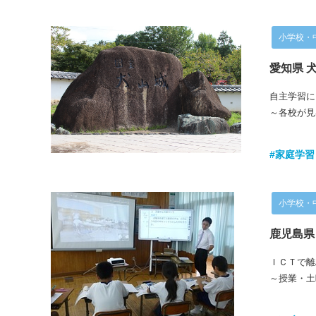
小学校・
愛知県 
自主学習に
～各校が見
#家庭学習
小学校・
鹿児島県
ＩＣＴで離
～授業・土