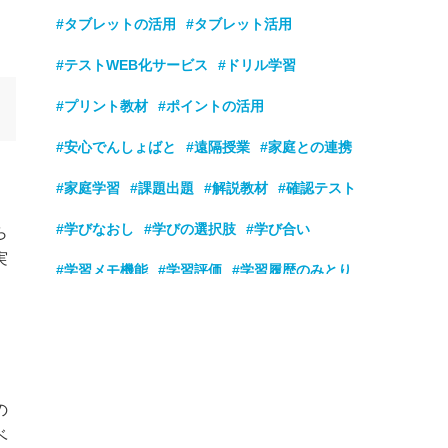
#タブレットの活用
#タブレット活用
#テストWEB化サービス
#ドリル学習
#プリント教材
#ポイントの活用
#安心でんしょばと
#遠隔授業
#家庭との連携
#家庭学習
#課題出題
#解説教材
#確認テスト
#学びなおし
#学びの選択肢
#学び合い
ら
実
#学習メモ機能
#学習評価
#学習履歴のみとり
#学童
#学力向上
#看護学校
#基礎学力強化
#基礎学力定着
#基礎基本の定着
#教員採用試験対策
#業務改善
#玉手箱
の
#隙間時間
#個別最適な学び
#公務員試験対策
ベ