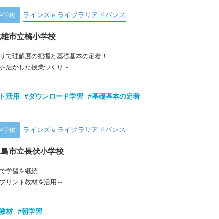
ラインズｅライブラリアドバンス
中学校
武雄市立橘小学校
リで理解度の把握と基礎基本の定着！
を活かした授業づくり～
ット活用
#ダウンロード学習
#基礎基本の定着
ラインズｅライブラリアドバンス
中学校
三島市立長伏小学校
で学習を継続
プリント教材を活用～
教材
#朝学習