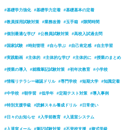
#基礎学力強化
#基礎学力定着
#基礎基本の定着
#教員採用試験対策
#業務改善
#玉手箱
#隙間時間
#個別最適な学び
#公務員試験対策
#高校入試過去問
#国家試験
#時刻管理
#自ら学ぶ
#自己肯定感
#自主学習
#実践動画
#主体的
#主体的な学び
#主体的に
#授業のまとめ
#授業の導入
#就職筆記試験対策
#初年次教育
#小学校
#情報リテラシー確認ドリル
#専門学校
#短期大学
#知識定着
#中学校
#朝学習
#低学年
#定期テスト対策
#導入事例
#特別支援学級
#読解スキル養成ドリル
#日常使い
#日々のお知らせ
#入学前教育
#入退室システム
#入退室メール
#筆記試験対策
#不登校支援
#複式学級