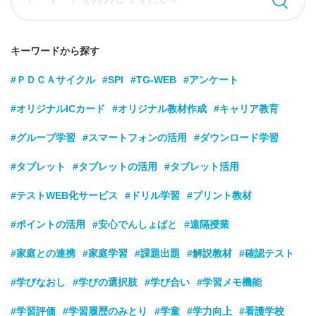
キーワードから探す
#ＰＤＣＡサイクル
#SPI
#TG-WEB
#アンケート
#オリジナルICカード
#オリジナル教材作成
#キャリア教育
#グループ学習
#スマートフォンの活用
#ダウンロード学習
#タブレット
#タブレットの活用
#タブレット活用
#テストWEB化サービス
#ドリル学習
#プリント教材
#ポイントの活用
#安心でんしょばと
#遠隔授業
#家庭との連携
#家庭学習
#課題出題
#解説教材
#確認テスト
#学びなおし
#学びの選択肢
#学び合い
#学習メモ機能
#学習評価
#学習履歴のみとり
#学童
#学力向上
#看護学校