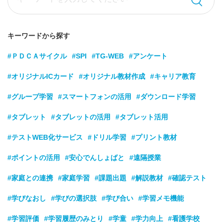
キーワードから探す
#ＰＤＣＡサイクル
#SPI
#TG-WEB
#アンケート
#オリジナルICカード
#オリジナル教材作成
#キャリア教育
#グループ学習
#スマートフォンの活用
#ダウンロード学習
#タブレット
#タブレットの活用
#タブレット活用
#テストWEB化サービス
#ドリル学習
#プリント教材
#ポイントの活用
#安心でんしょばと
#遠隔授業
#家庭との連携
#家庭学習
#課題出題
#解説教材
#確認テスト
#学びなおし
#学びの選択肢
#学び合い
#学習メモ機能
#学習評価
#学習履歴のみとり
#学童
#学力向上
#看護学校