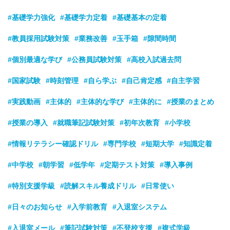
#基礎学力強化
#基礎学力定着
#基礎基本の定着
#教員採用試験対策
#業務改善
#玉手箱
#隙間時間
#個別最適な学び
#公務員試験対策
#高校入試過去問
#国家試験
#時刻管理
#自ら学ぶ
#自己肯定感
#自主学習
#実践動画
#主体的
#主体的な学び
#主体的に
#授業のまとめ
#授業の導入
#就職筆記試験対策
#初年次教育
#小学校
#情報リテラシー確認ドリル
#専門学校
#短期大学
#知識定着
#中学校
#朝学習
#低学年
#定期テスト対策
#導入事例
#特別支援学級
#読解スキル養成ドリル
#日常使い
#日々のお知らせ
#入学前教育
#入退室システム
#入退室メール
#筆記試験対策
#不登校支援
#複式学級