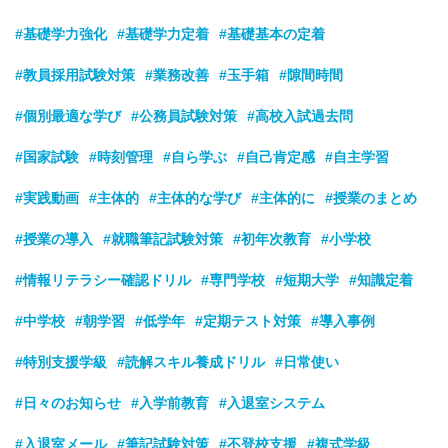
#基礎学力強化
#基礎学力定着
#基礎基本の定着
#教員採用試験対策
#業務改善
#玉手箱
#隙間時間
#個別最適な学び
#公務員試験対策
#高校入試過去問
#国家試験
#時刻管理
#自ら学ぶ
#自己肯定感
#自主学習
#実践動画
#主体的
#主体的な学び
#主体的に
#授業のまとめ
#授業の導入
#就職筆記試験対策
#初年次教育
#小学校
#情報リテラシー確認ドリル
#専門学校
#短期大学
#知識定着
#中学校
#朝学習
#低学年
#定期テスト対策
#導入事例
#特別支援学級
#読解スキル養成ドリル
#日常使い
#日々のお知らせ
#入学前教育
#入退室システム
#入退室メール
#筆記試験対策
#不登校支援
#複式学級