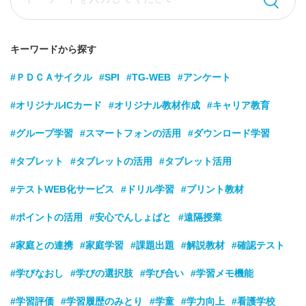
キーワードから探す
#ＰＤＣＡサイクル
#SPI
#TG-WEB
#アンケート
#オリジナルICカード
#オリジナル教材作成
#キャリア教育
#グループ学習
#スマートフォンの活用
#ダウンロード学習
#タブレット
#タブレットの活用
#タブレット活用
#テストWEB化サービス
#ドリル学習
#プリント教材
#ポイントの活用
#安心でんしょばと
#遠隔授業
#家庭との連携
#家庭学習
#課題出題
#解説教材
#確認テスト
#学びなおし
#学びの選択肢
#学び合い
#学習メモ機能
#学習評価
#学習履歴のみとり
#学童
#学力向上
#看護学校