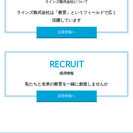
ラインズ株式会社について
5. 本人が容易に認識できない方法による個人情報収集の有
無：このお問い合わせフォームからの送信にはCookie等を使
ラインズ株式会社は「教育」というフィールドで広く
活躍しています
用した、お客様本人が容易に認識できない方法による個人情
報の取得は一切おこなっておりません。
企業情報へ
6. お問い合わせフォームから個人情報を送信いただいたお客
様の権利：お問い合わせフォームから個人情報を送信いただ
RECRUIT
いたお客様はラインズ株式会社が保有する 自己の個人情報に
採用情報
ついて個人情報の利用目的の通知・開示・訂正・追加・削
除・利用停止・消去・第三者提供停止、第三者提供記録の開
私たちと未来の教育を一緒に創造しませんか
示の権利を有し、また、個人情報に関する苦情一般を申し立
採用情報へ
てることができます。この権利行使の窓口は個人情報保護管
理者とします。
7. 個人情報は、個人情報保護管理者が適切に管理をおこない