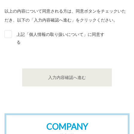
ールアドレス）を取得し利用します。
以上の内容について同意される方は、同意ボタンをチェックいた
だき、以下の「入力内容確認へ進む」をクリックください。
2. 第三者提供等：ラインズ株式会社はお問い合わせフォーム
から送信いただいたお客様の個人情報をお客様の同意なくし
上記「個人情報の取り扱いについて」に同意す
て第三者に提供または委託することはありません。
る
3. 提供の任意性：1.の目的のために、お客様の任意で個人情
報をラインズ株式会社にご提供いただけますが、提供いただ
けない場合に、お問い合わせ内容に対する回答連絡ができな
入力内容確認へ進む
いなどの不利益を受けることがあります。
4. 安全管理：ラインズ株式会社は、お問い合わせフォームか
ら送信いただいたお客様の個人情報を適切な安全措置の元で
管理します。
COMPANY