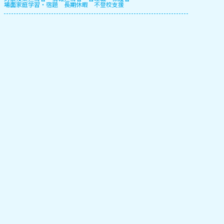
場面
家庭学習・宿題
長期休暇
不登校支援