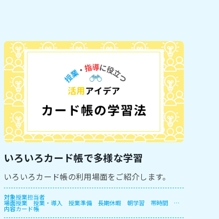
いろいろカード帳で多様な学習
いろいろカード帳の利用場面をご紹介します。
対象
授業担当者
場面
授業
授業・導入
授業準備
長期休暇
朝学習
帯時間
放
内容
課後
カード帳
休み時間