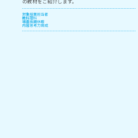
の教材をご紹介します。
対象
授業担当者
教科
理科
場面
長期休暇
内容
思考力育成