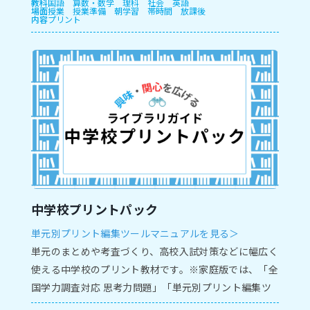
教科
国語
算数・数学
理科
社会
英語
場面
授業
授業準備
朝学習
帯時間
放課後
内容
プリント
中学校プリントパック
単元別プリント編集ツールマニュアルを見る＞
単元のまとめや考査づくり、高校入試対策などに幅広く
使える中学校のプリント教材です。※家庭版では、「全
国学力調査対応 思考力問題」「単元別プリント編集ツ
ール」がご利用いただけません。