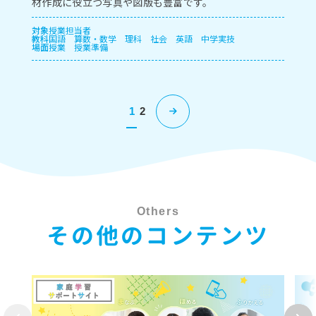
材作成に役立つ写真や図版も豊富です。
対象
授業担当者
教科
国語
算数・数学
理科
社会
英語
中学実技
場面
授業
授業準備
1
2
Others
その他のコンテンツ