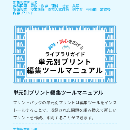
対象
授業担当者
教科
国語
算数・数学
理科
社会
英語
場面
授業
授業準備
高校入試対策
朝学習
帯時間
放課後
内容
プリント
単元別プリント編集ツールマニュアル
プリントパックの単元別プリントは編集ツールをインス
トールすることで、収録された問題を組み換えて新しい
プリントを作成、印刷することができます。
対象
授業担当者