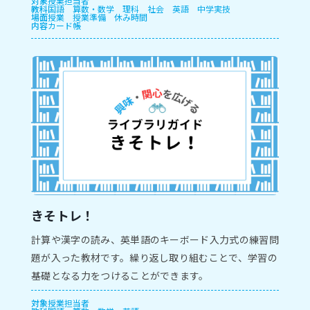
対象
授業担当者
教科
国語
算数・数学
理科
社会
英語
中学実技
場面
授業
授業準備
休み時間
内容
カード帳
きそトレ！
計算や漢字の読み、英単語のキーボード入力式の練習問
題が入った教材です。繰り返し取り組むことで、学習の
基礎となる力をつけることができます。
対象
授業担当者