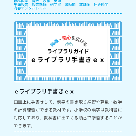
教科
国語
算数・数学
英語
場面
授業
授業準備
朝学習
帯時間
放課後
休み時間
内容
デジタルドリル
ｅライブラリ手書きｅｘ
画面上に手書きして、漢字の書き取り練習や算数・数学
の計算練習ができる教材です。小学校の漢字は教科書に
対応しており、教科書に出てくる順番で学習することが
できます。