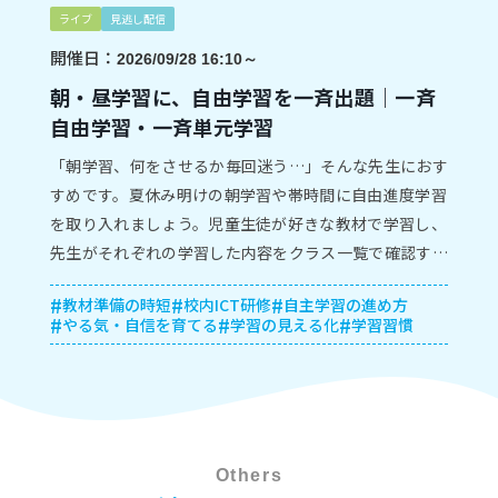
ライブ
見逃し配信
開催日：
2026/09/28 16:10～
朝・昼学習に、自由学習を一斉出題｜一斉
自由学習・一斉単元学習
「朝学習、何をさせるか毎回迷う…」そんな先生におす
すめです。夏休み明けの朝学習や帯時間に自由進度学習
を取り入れましょう。児童生徒が好きな教材で学習し、
先生がそれぞれの学習した内容をクラス一覧で確認する
方法を紹介します。
教材準備の時短
校内ICT研修
自主学習の進め方
やる気・自信を育てる
学習の見える化
学習習慣
Others