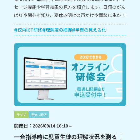
セージ機能や学習結果の見方を紹介します。日頃のがん
ばりや関心を知り、夏休み明けの声かけや面談に生かし
たい先生におすすめです。
校内ICT研修
理解度の把握
学習の見える化
ライブ
見逃し配信
開催日：
2026/09/14 16:10～
一斉指導時に児童生徒の理解状況を測る｜