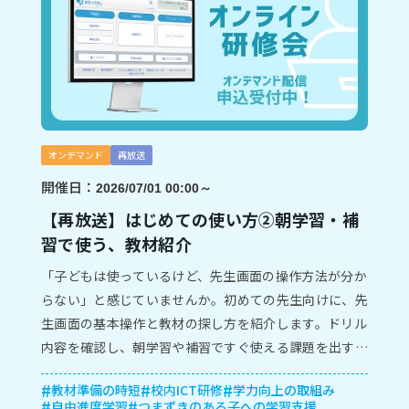
オンデマンド
再放送
開催日：
2026/07/01 00:00～
【再放送】はじめての使い方②朝学習・補
習で使う、教材紹介
「子どもは使っているけど、先生画面の操作方法が分か
らない」と感じていませんか。初めての先生向けに、先
生画面の基本操作と教材の探し方を紹介します。ドリル
内容を確認し、朝学習や補習ですぐ使える課題を出すま
での流れが分かります。
教材準備の時短
校内ICT研修
学力向上の取組み
自由進度学習
つまずきのある子への学習支援