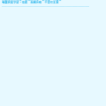
場面
家庭学習・宿題
長期休暇
不登校支援