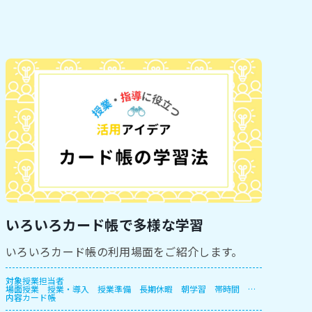
いろいろカード帳で多様な学習
いろいろカード帳の利用場面をご紹介します。
対象
授業担当者
場面
授業
授業・導入
授業準備
長期休暇
朝学習
帯時間
放
内容
課後
カード帳
休み時間