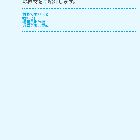
の教材をご紹介します。
対象
授業担当者
教科
理科
場面
長期休暇
内容
思考力育成