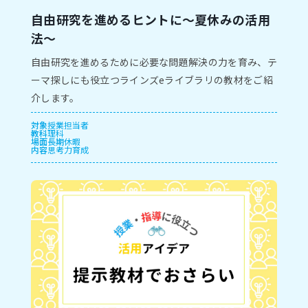
自由研究を進めるヒントに～夏休みの活用
法～
自由研究を進めるために必要な問題解決の力を育み、テ
ーマ探しにも役立つラインズeライブラリの教材をご紹
介します。
対象
授業担当者
教科
理科
場面
長期休暇
内容
思考力育成