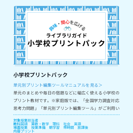
小学校プリントパック
単元別プリント編集ツールマニュアルを見る＞
単元のまとめや毎日の宿題などに幅広く使える小学校の
プリント教材です。※家庭版では、「全国学力調査対応
思考力問題」「単元別プリント編集ツール」がご利用い
ただけません。
対象
授業担当者
教科
国語
算数・数学
理科
社会
英語
場面
授業
授業準備
朝学習
帯時間
放課後
内容
プリント