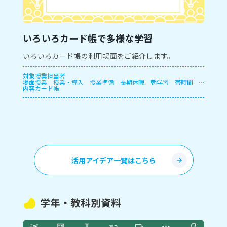
いろいろカード帳で多様な学習
いろいろカード帳の利用場面をご紹介します。
対象
授業担当者
場面
授業
授業・導入
授業準備
長期休暇
朝学習
帯時間
内容
放課後
カード帳
休み時間
活用アイデア一覧はこちら
学年・教科別資料