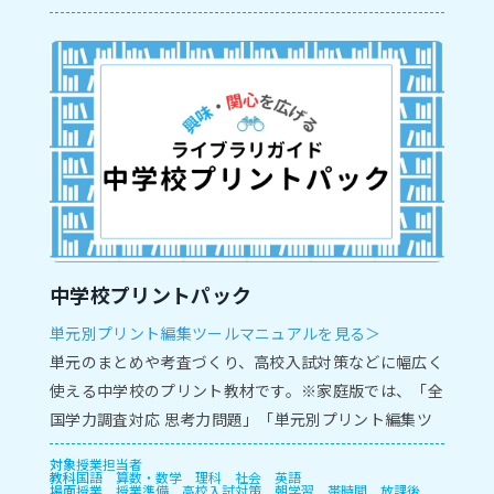
中学校プリントパック
単元別プリント編集ツールマニュアルを見る＞
単元のまとめや考査づくり、高校入試対策などに幅広く
使える中学校のプリント教材です。※家庭版では、「全
国学力調査対応 思考力問題」「単元別プリント編集ツ
ール」がご利用いただけません。
対象
授業担当者
教科
国語
算数・数学
理科
社会
英語
場面
授業
授業準備
高校入試対策
朝学習
帯時間
放課後