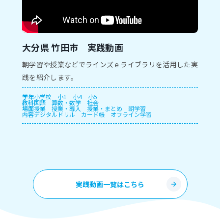
大分県 竹田市 実践動画
朝学習や授業などでラインズｅライブラリを活用した実
践を紹介します。
学年
小学校
小1
小4
小5
教科
国語
算数・数学
社会
場面
授業
授業・導入
授業・まとめ
朝学習
内容
デジタルドリル
カード帳
オフライン学習
実践動画一覧はこちら