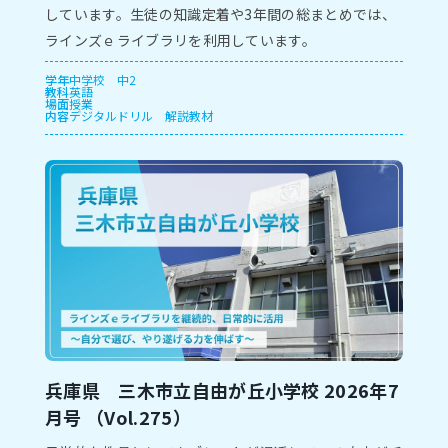
しています。⽣徒の知識定着や3年間の総まとめでは、
ラインズｅライブラリを利⽤しています。
学年
中学校
中2
教科
英語
場面
授業
内容
デジタルドリル
解説教材
兵庫県 三木市⽴自由が丘小学校 2026年7
⽉号 （Vol.275）