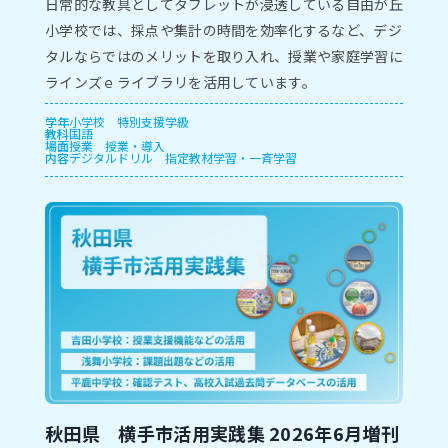
⽇常的な教具としてタブレットが浸透している⾃由が丘
⼩学校では、採点や集計の時間を効率化するなど、デジ
タルならではのメリットを取り⼊れ、授業や家庭学習に
ラインズｅライブラリを活⽤しています。
学年
小学校
特別支援学級
教科
国語
場面
授業
授業・導入
内容
デジタルドリル
指定教材学習・一斉学習
秋田県 横手市活用実践集 2026年6月増刊