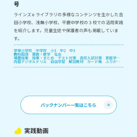
号
ラインズｅライブラリの多様なコンテンツを生かした吉
田小学校、浅舞小学校、平鹿中学校の３校での活用実践
を紹介します。児童生徒や保護者の声も掲載していま
す。
学年
小学校
中学校
小3
中2
中3
教科
国語
算数・数学
社会
場面
授業
授業・まとめ
テスト対策
高校入試対策
家庭学
内容
習・宿題
デジタルドリル
長期休暇
自由学習
解説教材
カード帳
ふりかえ
り
プリント
授業支援
確認テスト
自動個別課題
指定
教材学習・一斉学習
バックナンバー一覧はこちら
実践動画