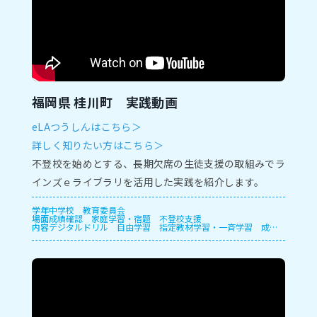
福岡県 桂川町 実践動画
eLAつうしんはこちら＞
詳しく知りたい方はこちら＞
不登校を始めとする、長期欠席の生徒支援の取組みでラ
インズｅライブラリを活用した実践を紹介します。
学年
中学校
教育委員会
場面
成績確認
家庭学習・宿題
不登校支援
内容
デジタルドリル
自由学習
指定教材学習・一斉学習
成績
管理