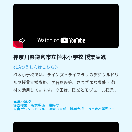
神奈川県鎌倉市立植木小学校 授業実践
eLAつうしんはこちら＞
植⽊⼩学校では、ラインズｅライブラリのデジタルドリ
ルや授業⽀援機能、学習履歴等、さまざまな機能・ 教
材を活⽤しています。今回は、授業とモジュール授業、
保護者⾯談での実践をご紹介します。
学年
小学校
場面
授業
授業準備
帯時間
内容
デジタルドリル
思考力育成
授業支援
指定教材学習・一
斉学習