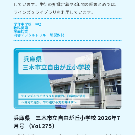
しています。⽣徒の知識定着や3年間の総まとめでは、
ラインズｅライブラリを利⽤しています。
学年
中学校
中2
教科
英語
場面
授業
内容
デジタルドリル
解説教材
兵庫県 三木市⽴自由が丘小学校 2026年7
⽉号 （Vol.275）