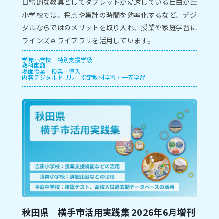
⽇常的な教具としてタブレットが浸透している⾃由が丘
⼩学校では、採点や集計の時間を効率化するなど、デジ
タルならではのメリットを取り⼊れ、授業や家庭学習に
ラインズｅライブラリを活⽤しています。
学年
小学校
特別支援学級
教科
国語
場面
授業
授業・導入
内容
デジタルドリル
指定教材学習・一斉学習
秋田県 横手市活用実践集 2026年6月増刊