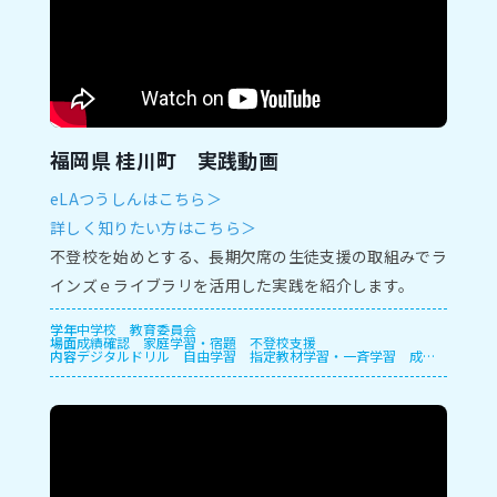
福岡県 桂川町 実践動画
eLAつうしんはこちら＞
詳しく知りたい方はこちら＞
不登校を始めとする、長期欠席の生徒支援の取組みでラ
インズｅライブラリを活用した実践を紹介します。
学年
中学校
教育委員会
場面
成績確認
家庭学習・宿題
不登校支援
内容
デジタルドリル
自由学習
指定教材学習・一斉学習
成績
管理