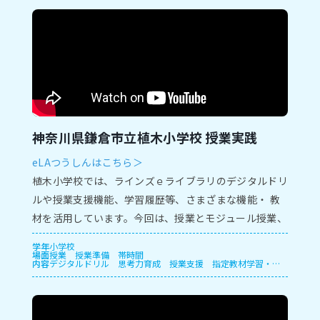
神奈川県鎌倉市立植木小学校 授業実践
eLAつうしんはこちら＞
植⽊⼩学校では、ラインズｅライブラリのデジタルドリ
ルや授業⽀援機能、学習履歴等、さまざまな機能・ 教
材を活⽤しています。今回は、授業とモジュール授業、
保護者⾯談での実践をご紹介します。
学年
小学校
場面
授業
授業準備
帯時間
内容
デジタルドリル
思考力育成
授業支援
指定教材学習・一
斉学習