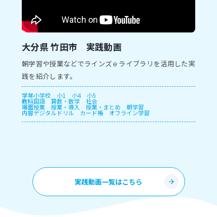
大分県 竹田市 実践動画
朝学習や授業などでラインズｅライブラリを活用した実
践を紹介します。
学年
小学校
小1
小4
小5
教科
国語
算数・数学
社会
場面
授業
授業・導入
授業・まとめ
朝学習
内容
デジタルドリル
カード帳
オフライン学習
実践動画一覧はこちら