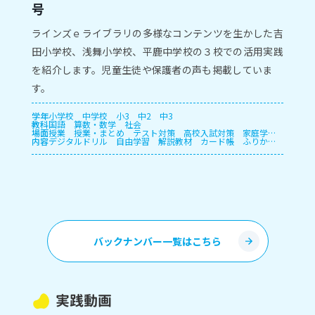
号
ラインズｅライブラリの多様なコンテンツを生かした吉
田小学校、浅舞小学校、平鹿中学校の３校での活用実践
を紹介します。児童生徒や保護者の声も掲載していま
す。
学年
小学校
中学校
小3
中2
中3
教科
国語
算数・数学
社会
場面
授業
授業・まとめ
テスト対策
高校入試対策
家庭学
内容
習・宿題
デジタルドリル
長期休暇
自由学習
解説教材
カード帳
ふりかえ
り
プリント
授業支援
確認テスト
自動個別課題
指定
教材学習・一斉学習
バックナンバー一覧はこちら
実践動画