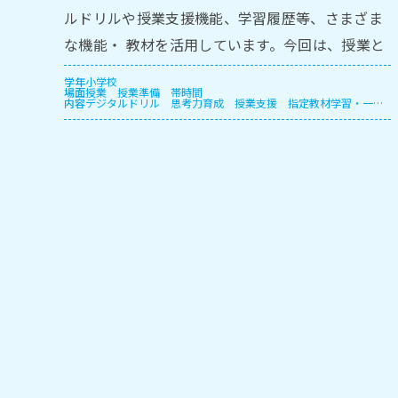
ルドリルや授業⽀援機能、学習履歴等、さまざま
な機能・ 教材を活⽤しています。今回は、授業と
モジュール授業、保護者⾯談での実践をご紹介し
学年
小学校
場面
授業
授業準備
帯時間
ます。
内容
デジタルドリル
思考力育成
授業支援
指定教材学習・一斉
学習