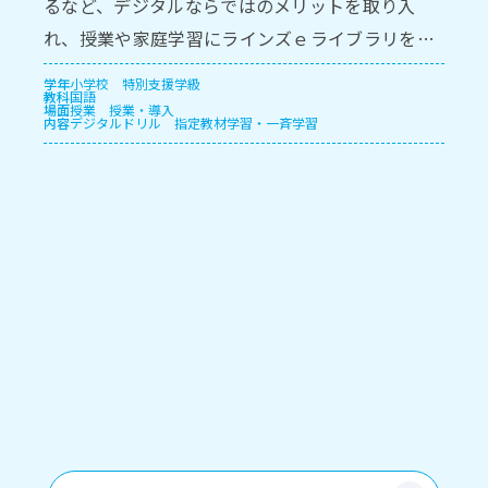
るなど、デジタルならではのメリットを取り⼊
れ、授業や家庭学習にラインズｅライブラリを活
⽤しています。
学年
小学校
特別支援学級
教科
国語
場面
授業
授業・導入
内容
デジタルドリル
指定教材学習・一斉学習