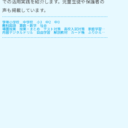
での活用実践を紹介します。児童生徒や保護者の
声も掲載しています。
学年
小学校
中学校
小3
中2
中3
教科
国語
算数・数学
社会
場面
授業
授業・まとめ
テスト対策
高校入試対策
家庭学習・
内容
宿題
デジタルドリル
長期休暇
自由学習
解説教材
カード帳
ふりかえ
り
プリント
授業支援
確認テスト
自動個別課題
指定教
材学習・一斉学習