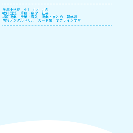
学年
小学校
小1
小4
小5
教科
国語
算数・数学
社会
場面
授業
授業・導入
授業・まとめ
朝学習
内容
デジタルドリル
カード帳
オフライン学習