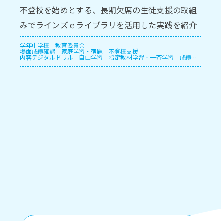
不登校を始めとする、長期欠席の生徒支援の取組
みでラインズｅライブラリを活用した実践を紹介
します。
学年
中学校
教育委員会
場面
成績確認
家庭学習・宿題
不登校支援
内容
デジタルドリル
自由学習
指定教材学習・一斉学習
成績管
理