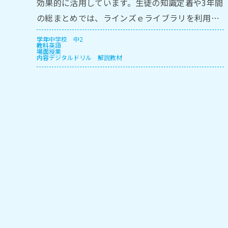
効果的に活⽤しています。⽣徒の知識定着や3年間
の総まとめでは、ラインズｅライブラリを利⽤し
ています。
学年
中学校
中2
教科
英語
場面
授業
内容
デジタルドリル
解説教材