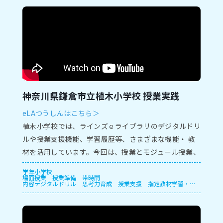
神奈川県鎌倉市立植木小学校 授業実践
eLAつうしんはこちら＞
植⽊⼩学校では、ラインズｅライブラリのデジタルドリ
ルや授業⽀援機能、学習履歴等、さまざまな機能・ 教
材を活⽤しています。今回は、授業とモジュール授業、
保護者⾯談での実践をご紹介します。
学年
小学校
場面
授業
授業準備
帯時間
内容
デジタルドリル
思考力育成
授業支援
指定教材学習・一
斉学習