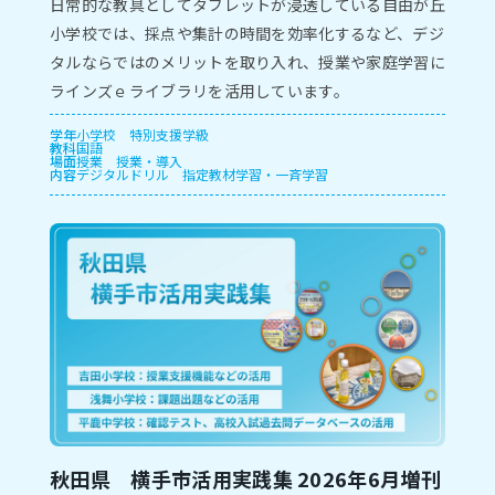
⽇常的な教具としてタブレットが浸透している⾃由が丘
⼩学校では、採点や集計の時間を効率化するなど、デジ
タルならではのメリットを取り⼊れ、授業や家庭学習に
ラインズｅライブラリを活⽤しています。
学年
小学校
特別支援学級
教科
国語
場面
授業
授業・導入
内容
デジタルドリル
指定教材学習・一斉学習
秋田県 横手市活用実践集 2026年6月増刊