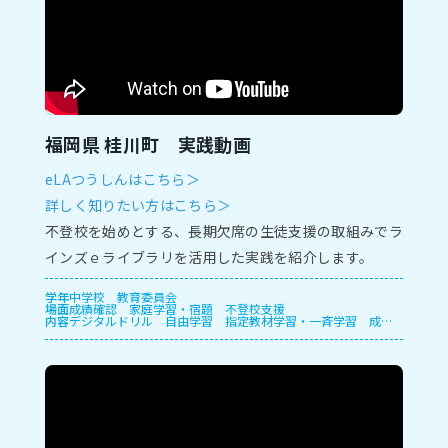
福岡県 桂川町 実践動画
eLAつうしんはこちら＞
詳しく知りたい方はこちら＞
不登校を始めとする、長期欠席の生徒支援の取組みでラ
インズｅライブラリを活用した実践を紹介します。
学年
中学校
教育委員会
場面
成績確認
家庭学習・宿題
不登校支援
内容
デジタルドリル
自由学習
指定教材学習・一斉学習
成績
管理