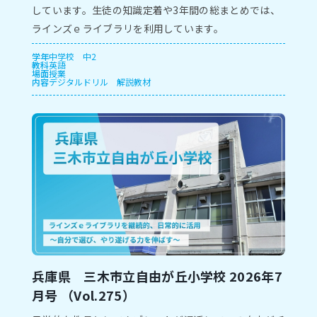
しています。⽣徒の知識定着や3年間の総まとめでは、
ラインズｅライブラリを利⽤しています。
学年
中学校
中2
教科
英語
場面
授業
内容
デジタルドリル
解説教材
兵庫県 三木市⽴自由が丘小学校 2026年7
⽉号 （Vol.275）