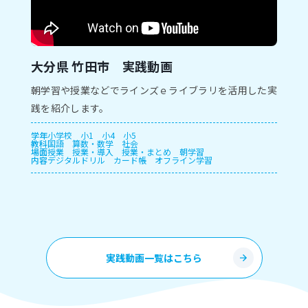
大分県 竹田市 実践動画
朝学習や授業などでラインズｅライブラリを活用した実
践を紹介します。
学年
小学校
小1
小4
小5
教科
国語
算数・数学
社会
場面
授業
授業・導入
授業・まとめ
朝学習
内容
デジタルドリル
カード帳
オフライン学習
実践動画一覧はこちら