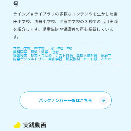
号
ラインズｅライブラリの多様なコンテンツを生かした吉
田小学校、浅舞小学校、平鹿中学校の３校での活用実践
を紹介します。児童生徒や保護者の声も掲載していま
す。
学年
小学校
中学校
小3
中2
中3
教科
国語
算数・数学
社会
場面
授業
授業・まとめ
テスト対策
高校入試対策
家庭学
内容
習・宿題
デジタルドリル
長期休暇
自由学習
解説教材
カード帳
ふりかえ
り
プリント
授業支援
確認テスト
自動個別課題
指定
教材学習・一斉学習
バックナンバー一覧はこちら
実践動画