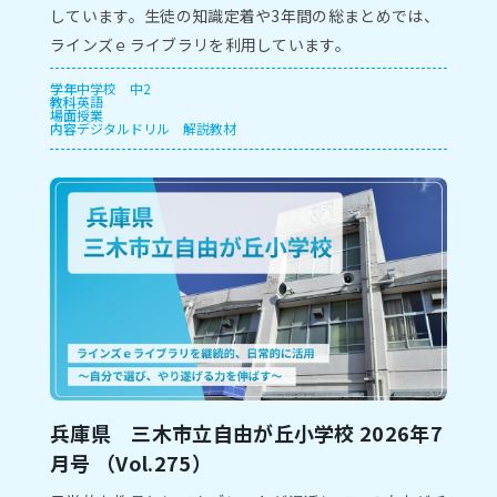
しています。⽣徒の知識定着や3年間の総まとめでは、
ラインズｅライブラリを利⽤しています。
学年
中学校
中2
教科
英語
場面
授業
内容
デジタルドリル
解説教材
兵庫県 三木市⽴自由が丘小学校 2026年7
⽉号 （Vol.275）