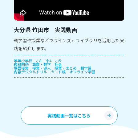
大分県 竹田市 実践動画
朝学習や授業などでラインズｅライブラリを活用した実
践を紹介します。
学年
小学校
小1
小4
小5
教科
国語
算数・数学
社会
場面
授業
授業・導入
授業・まとめ
朝学習
内容
デジタルドリル
カード帳
オフライン学習
実践動画一覧はこちら