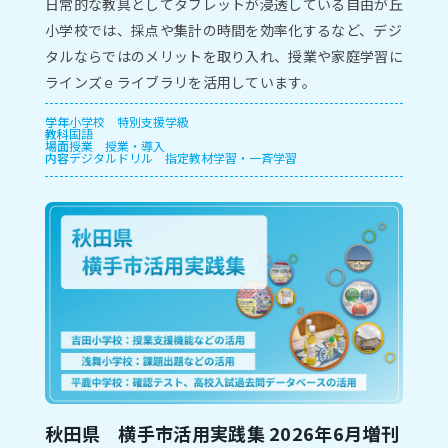
⽇常的な教具としてタブレットが浸透している⾃由が丘
⼩学校では、採点や集計の時間を効率化するなど、デジ
タルならではのメリットを取り⼊れ、授業や家庭学習に
ラインズｅライブラリを活⽤しています。
学年
小学校
特別支援学級
教科
国語
場面
授業
授業・導入
内容
デジタルドリル
指定教材学習・一斉学習
秋田県 横手市活用実践集 2026年6月増刊