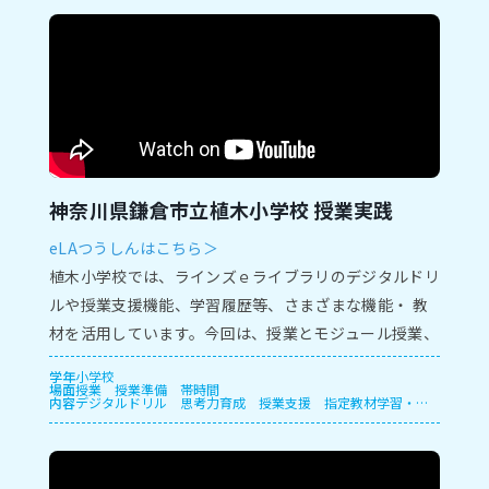
神奈川県鎌倉市立植木小学校 授業実践
eLAつうしんはこちら＞
植⽊⼩学校では、ラインズｅライブラリのデジタルドリ
ルや授業⽀援機能、学習履歴等、さまざまな機能・ 教
材を活⽤しています。今回は、授業とモジュール授業、
保護者⾯談での実践をご紹介します。
学年
小学校
場面
授業
授業準備
帯時間
内容
デジタルドリル
思考力育成
授業支援
指定教材学習・一
斉学習