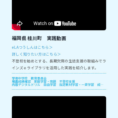
福岡県 桂川町 実践動画
eLAつうしんはこちら＞
詳しく知りたい方はこちら＞
不登校を始めとする、長期欠席の生徒支援の取組みでラ
インズｅライブラリを活用した実践を紹介します。
学年
中学校
教育委員会
場面
成績確認
家庭学習・宿題
不登校支援
内容
デジタルドリル
自由学習
指定教材学習・一斉学習
成績
管理