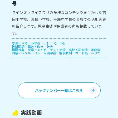
号
ラインズｅライブラリの多様なコンテンツを生かした吉
田小学校、浅舞小学校、平鹿中学校の３校での活用実践
を紹介します。児童生徒や保護者の声も掲載していま
す。
学年
小学校
中学校
小3
中2
中3
教科
国語
算数・数学
社会
場面
授業
授業・まとめ
テスト対策
高校入試対策
家庭学
内容
習・宿題
デジタルドリル
長期休暇
自由学習
解説教材
カード帳
ふりかえ
り
プリント
授業支援
確認テスト
自動個別課題
指定
教材学習・一斉学習
バックナンバー一覧はこちら
実践動画