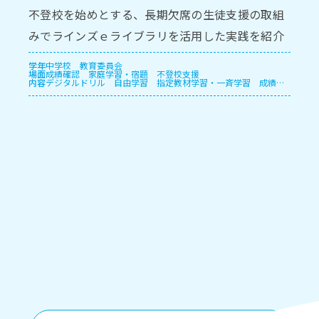
不登校を始めとする、長期欠席の生徒支援の取組
みでラインズｅライブラリを活用した実践を紹介
します。
学年
中学校
教育委員会
場面
成績確認
家庭学習・宿題
不登校支援
内容
デジタルドリル
自由学習
指定教材学習・一斉学習
成績管
理