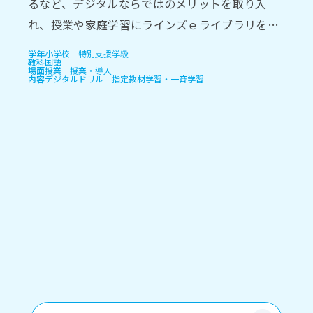
るなど、デジタルならではのメリットを取り⼊
れ、授業や家庭学習にラインズｅライブラリを活
⽤しています。
学年
小学校
特別支援学級
教科
国語
場面
授業
授業・導入
内容
デジタルドリル
指定教材学習・一斉学習