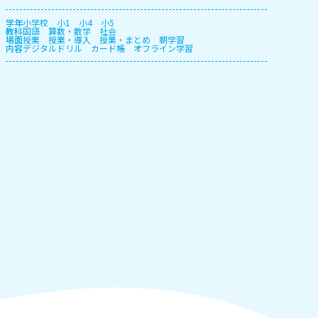
学年
小学校
小1
小4
小5
教科
国語
算数・数学
社会
場面
授業
授業・導入
授業・まとめ
朝学習
内容
デジタルドリル
カード帳
オフライン学習