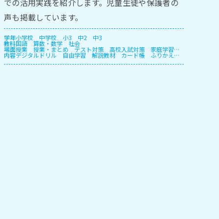
での活用実践を紹介します。児童生徒や保護者の
声も掲載しています。
学年
小学校
中学校
小3
中2
中3
教科
国語
算数・数学
社会
場面
授業
授業・まとめ
テスト対策
高校入試対策
家庭学習・
内容
宿題
デジタルドリル
長期休暇
自由学習
解説教材
カード帳
ふりかえ
り
プリント
授業支援
確認テスト
自動個別課題
指定教
材学習・一斉学習