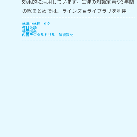
効果的に活⽤しています。⽣徒の知識定着や3年間
の総まとめでは、ラインズｅライブラリを利⽤し
ています。
学年
中学校
中2
教科
英語
場面
授業
内容
デジタルドリル
解説教材