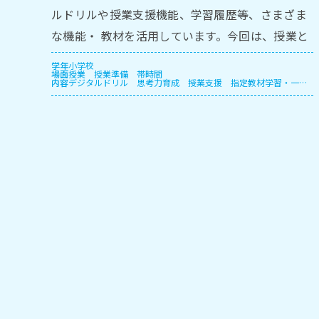
ルドリルや授業⽀援機能、学習履歴等、さまざま
な機能・ 教材を活⽤しています。今回は、授業と
モジュール授業、保護者⾯談での実践をご紹介し
学年
小学校
場面
授業
授業準備
帯時間
ます。
内容
デジタルドリル
思考力育成
授業支援
指定教材学習・一斉
学習