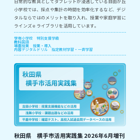
⽇常的な教具としてタブレットが浸透している⾃由が丘
⼩学校では、採点や集計の時間を効率化するなど、デジ
タルならではのメリットを取り⼊れ、授業や家庭学習に
ラインズｅライブラリを活⽤しています。
学年
小学校
特別支援学級
教科
国語
場面
授業
授業・導入
内容
デジタルドリル
指定教材学習・一斉学習
秋田県 横手市活用実践集 2026年6月増刊