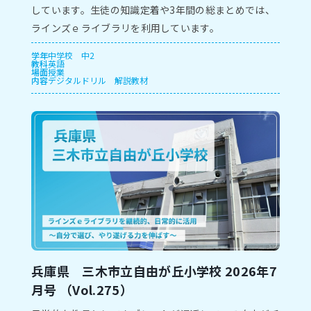
しています。⽣徒の知識定着や3年間の総まとめでは、
ラインズｅライブラリを利⽤しています。
学年
中学校
中2
教科
英語
場面
授業
内容
デジタルドリル
解説教材
兵庫県 三木市⽴自由が丘小学校 2026年7
⽉号 （Vol.275）