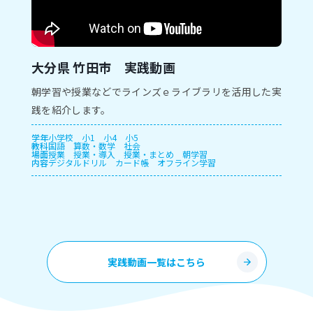
大分県 竹田市 実践動画
朝学習や授業などでラインズｅライブラリを活用した実
践を紹介します。
学年
小学校
小1
小4
小5
教科
国語
算数・数学
社会
場面
授業
授業・導入
授業・まとめ
朝学習
内容
デジタルドリル
カード帳
オフライン学習
実践動画一覧はこちら