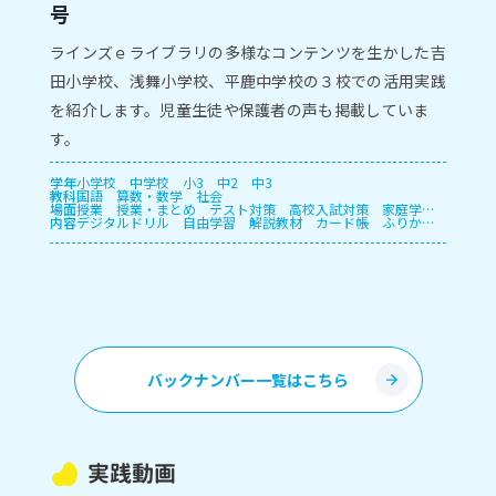
号
ラインズｅライブラリの多様なコンテンツを生かした吉
田小学校、浅舞小学校、平鹿中学校の３校での活用実践
を紹介します。児童生徒や保護者の声も掲載していま
す。
学年
小学校
中学校
小3
中2
中3
教科
国語
算数・数学
社会
場面
授業
授業・まとめ
テスト対策
高校入試対策
家庭学
内容
習・宿題
デジタルドリル
長期休暇
自由学習
解説教材
カード帳
ふりかえ
り
プリント
授業支援
確認テスト
自動個別課題
指定
教材学習・一斉学習
バックナンバー一覧はこちら
実践動画