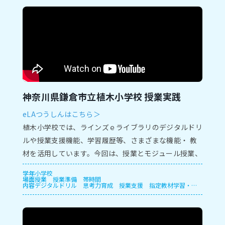
神奈川県鎌倉市立植木小学校 授業実践
eLAつうしんはこちら＞
植⽊⼩学校では、ラインズｅライブラリのデジタルドリ
ルや授業⽀援機能、学習履歴等、さまざまな機能・ 教
材を活⽤しています。今回は、授業とモジュール授業、
保護者⾯談での実践をご紹介します。
学年
小学校
場面
授業
授業準備
帯時間
内容
デジタルドリル
思考力育成
授業支援
指定教材学習・一
斉学習