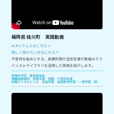
福岡県 桂川町 実践動画
eLAつうしんはこちら＞
詳しく知りたい方はこちら＞
不登校を始めとする、長期欠席の生徒支援の取組みでラ
インズｅライブラリを活用した実践を紹介します。
学年
中学校
教育委員会
場面
成績確認
家庭学習・宿題
不登校支援
内容
デジタルドリル
自由学習
指定教材学習・一斉学習
成績
管理