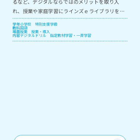
るなど、デジタルならではのメリットを取り⼊
れ、授業や家庭学習にラインズｅライブラリを活
⽤しています。
学年
小学校
特別支援学級
教科
国語
場面
授業
授業・導入
内容
デジタルドリル
指定教材学習・一斉学習