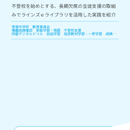
不登校を始めとする、長期欠席の生徒支援の取組
みでラインズｅライブラリを活用した実践を紹介
します。
学年
中学校
教育委員会
場面
成績確認
家庭学習・宿題
不登校支援
内容
デジタルドリル
自由学習
指定教材学習・一斉学習
成績管
理