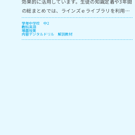
効果的に活⽤しています。⽣徒の知識定着や3年間
の総まとめでは、ラインズｅライブラリを利⽤し
ています。
学年
中学校
中2
教科
英語
場面
授業
内容
デジタルドリル
解説教材