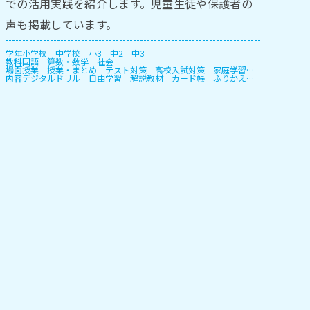
での活用実践を紹介します。児童生徒や保護者の
声も掲載しています。
学年
小学校
中学校
小3
中2
中3
教科
国語
算数・数学
社会
場面
授業
授業・まとめ
テスト対策
高校入試対策
家庭学習・
内容
宿題
デジタルドリル
長期休暇
自由学習
解説教材
カード帳
ふりかえ
り
プリント
授業支援
確認テスト
自動個別課題
指定教
材学習・一斉学習