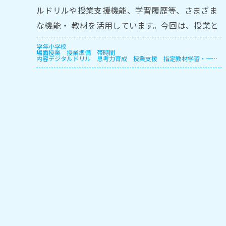
ルドリルや授業⽀援機能、学習履歴等、さまざま
な機能・ 教材を活⽤しています。今回は、授業と
モジュール授業、保護者⾯談での実践をご紹介し
学年
小学校
場面
授業
授業準備
帯時間
ます。
内容
デジタルドリル
思考力育成
授業支援
指定教材学習・一斉
学習