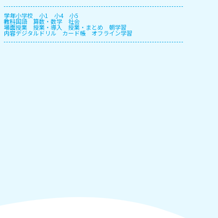
学年
小学校
小1
小4
小5
教科
国語
算数・数学
社会
場面
授業
授業・導入
授業・まとめ
朝学習
内容
デジタルドリル
カード帳
オフライン学習