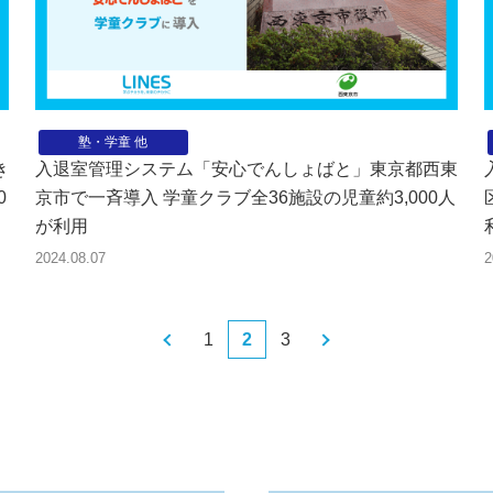
塾・学童 他
き
入退室管理システム「安心でんしょばと」東京都西東
0
京市で一斉導入 学童クラブ全36施設の児童約3,000人
が利用
2024.08.07
2
1
2
3