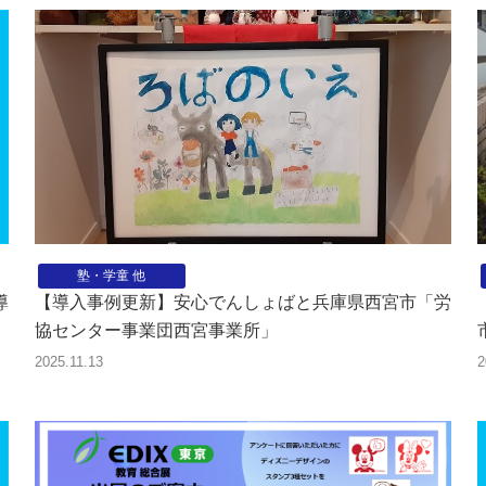
塾・学童 他
導
【導入事例更新】安心でんしょばと兵庫県西宮市「労
協センター事業団西宮事業所」
2025.11.13
2