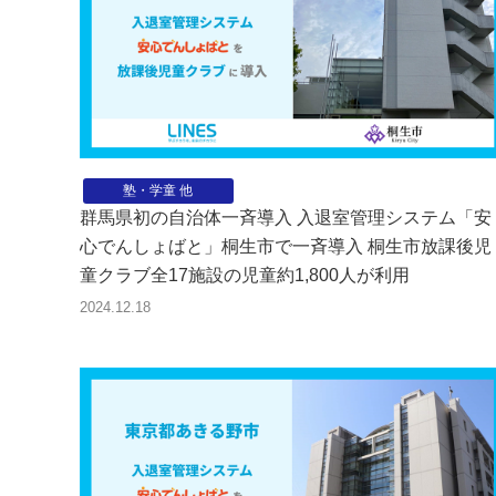
塾・学童 他
群馬県初の自治体一斉導入 入退室管理システム「安
心でんしょばと」桐生市で一斉導入 桐生市放課後児
童クラブ全17施設の児童約1,800人が利用
2024.12.18