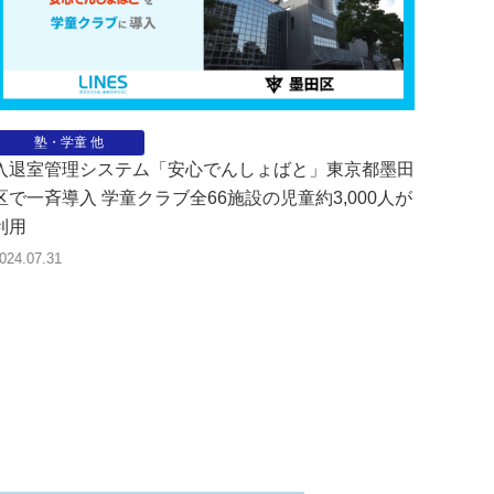
塾・学童 他
入退室管理システム「安心でんしょばと」東京都墨田
区で一斉導入 学童クラブ全66施設の児童約3,000人が
利用
024.07.31