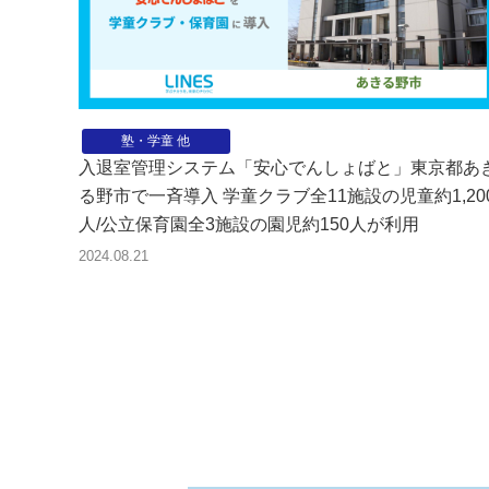
塾・学童 他
入退室管理システム「安心でんしょばと」東京都あ
る野市で一斉導入 学童クラブ全11施設の児童約1,20
人/公立保育園全3施設の園児約150人が利用
2024.08.21