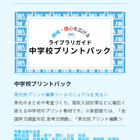
中学校プリントパック
単元別プリント編集ツールマニュアルを見る＞
単元のまとめや考査づくり、高校入試対策などに幅広く
使える中学校のプリント教材です。※家庭版では、「全
国学力調査対応 思考力問題」「単元別プリント編集ツ
ール」がご利用いただけません。
対象
授業担当者
教科
国語
算数・数学
理科
社会
英語
場面
授業
授業準備
高校入試対策
朝学習
帯時間
放課後