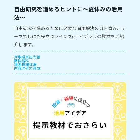
自由研究を進めるヒントに～夏休みの活用
法～
自由研究を進めるために必要な問題解決の力を育み、テ
ーマ探しにも役立つラインズeライブラリの教材をご紹
介します。
対象
授業担当者
教科
理科
場面
長期休暇
内容
思考力育成