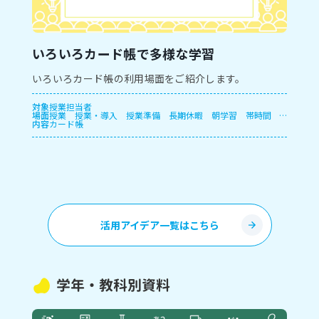
いろいろカード帳で多様な学習
いろいろカード帳の利用場面をご紹介します。
対象
授業担当者
場面
授業
授業・導入
授業準備
長期休暇
朝学習
帯時間
内容
放課後
カード帳
休み時間
活用アイデア一覧はこちら
学年・教科別資料