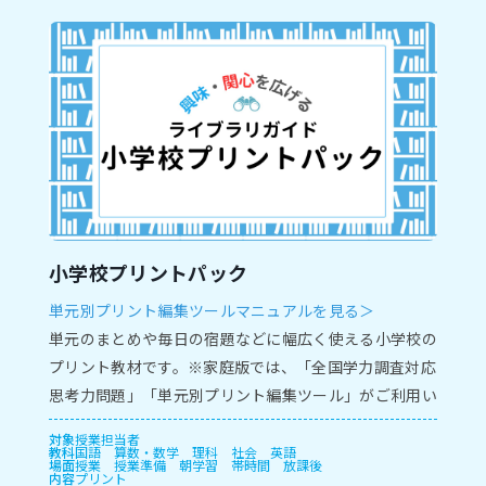
小学校プリントパック
単元別プリント編集ツールマニュアルを見る＞
単元のまとめや毎日の宿題などに幅広く使える小学校の
プリント教材です。※家庭版では、「全国学力調査対応
思考力問題」「単元別プリント編集ツール」がご利用い
ただけません。
対象
授業担当者
教科
国語
算数・数学
理科
社会
英語
場面
授業
授業準備
朝学習
帯時間
放課後
内容
プリント