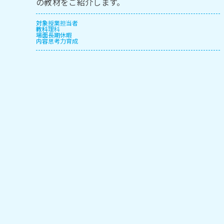
の教材をご紹介します。
対象
授業担当者
教科
理科
場面
長期休暇
内容
思考力育成