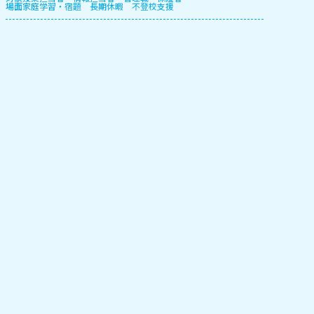
場面
家庭学習・宿題
長期休暇
不登校支援