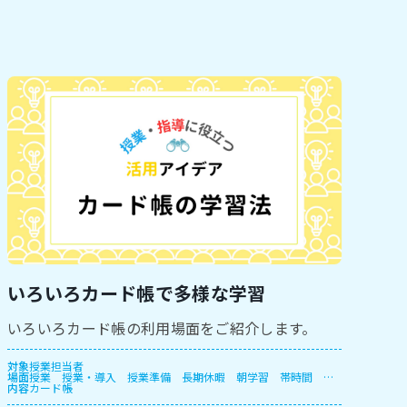
いろいろカード帳で多様な学習
いろいろカード帳の利用場面をご紹介します。
対象
授業担当者
場面
授業
授業・導入
授業準備
長期休暇
朝学習
帯時間
放
内容
課後
カード帳
休み時間