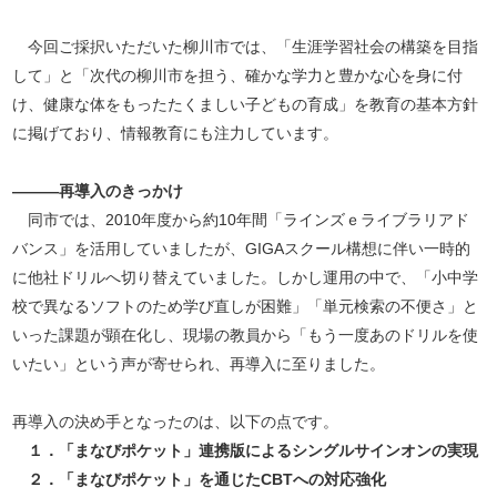
今回ご採択いただいた柳川市では、「生涯学習社会の構築を目指
して」と「次代の柳川市を担う、確かな学力と豊かな心を身に付
け、健康な体をもったたくましい子どもの育成」を教育の基本方針
に掲げており、情報教育にも注力しています。
―――再導入のきっかけ
同市では、2010年度から約10年間「ラインズｅライブラリアド
バンス」を活用していましたが、GIGAスクール構想に伴い一時的
に他社ドリルへ切り替えていました。しかし運用の中で、「小中学
校で異なるソフトのため学び直しが困難」「単元検索の不便さ」と
いった課題が顕在化し、現場の教員から「もう一度あのドリルを使
いたい」という声が寄せられ、再導入に至りました。
再導入の決め手となったのは、以下の点です。
１．「まなびポケット」連携版によるシングルサインオンの実現
２．「まなびポケット」を通じたCBTへの対応強化