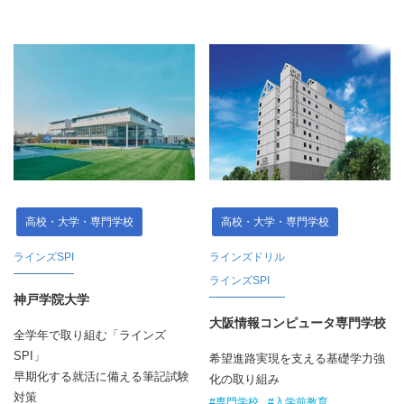
高校・大学・専門学校
高校・大学・専門学校
ラインズSPI
ラインズドリル
ラインズSPI
神戸学院大学
大阪情報コンピュータ専門学校
全学年で取り組む「ラインズ
SPI」
希望進路実現を支える基礎学力強
早期化する就活に備える筆記試験
化の取り組み
対策
#専門学校
#入学前教育