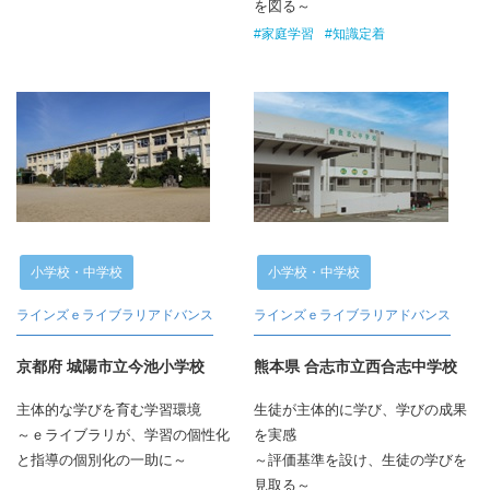
を図る～
#家庭学習
#知識定着
小学校・中学校
小学校・中学校
ラインズｅライブラリアドバンス
ラインズｅライブラリアドバンス
京都府 城陽市立今池小学校
熊本県 合志市立西合志中学校
主体的な学びを育む学習環境
生徒が主体的に学び、学びの成果
～ｅライブラリが、学習の個性化
を実感
と指導の個別化の一助に～
～評価基準を設け、生徒の学びを
見取る～