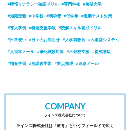
#情報リテラシー確認ドリル
#専門学校
#短期大学
#知識定着
#中学校
#朝学習
#低学年
#定期テスト対策
#導入事例
#特別支援学級
#読解スキル養成ドリル
#日常使い
#日々のお知らせ
#入学前教育
#入退室システム
#入退室メール
#筆記試験対策
#不登校支援
#複式学級
#補充学習
#放課後学習
#要点整理
#連絡メール
COMPANY
ラインズ株式会社について
ラインズ株式会社は「教育」というフィールドで広く