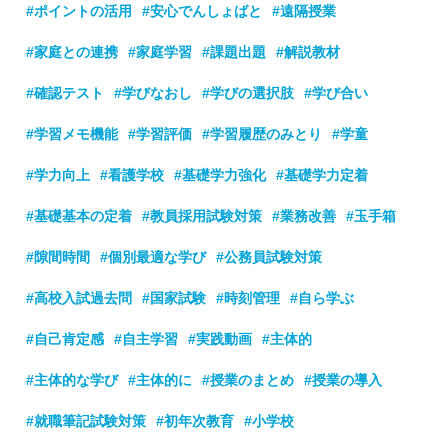
#ポイントの活用
#安心でんしょばと
#遠隔授業
#家庭との連携
#家庭学習
#課題出題
#解説教材
#確認テスト
#学びなおし
#学びの選択肢
#学び合い
#学習メモ機能
#学習評価
#学習履歴のみとり
#学童
#学力向上
#看護学校
#基礎学力強化
#基礎学力定着
#基礎基本の定着
#教員採用試験対策
#業務改善
#玉手箱
#隙間時間
#個別最適な学び
#公務員試験対策
#高校入試過去問
#国家試験
#時刻管理
#自ら学ぶ
#自己肯定感
#自主学習
#実践動画
#主体的
#主体的な学び
#主体的に
#授業のまとめ
#授業の導入
#就職筆記試験対策
#初年次教育
#小学校