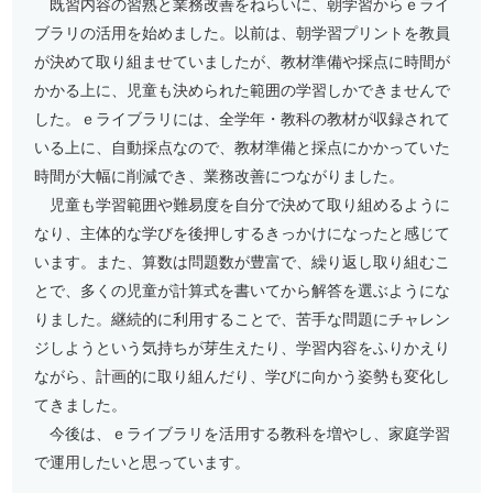
既習内容の習熟と業務改善をねらいに、朝学習からｅライ
ブラリの活用を始めました。以前は、朝学習プリントを教員
が決めて取り組ませていましたが、教材準備や採点に時間が
かかる上に、児童も決められた範囲の学習しかできませんで
した。ｅライブラリには、全学年・教科の教材が収録されて
いる上に、自動採点なので、教材準備と採点にかかっていた
時間が大幅に削減でき、業務改善につながりました。
児童も学習範囲や難易度を自分で決めて取り組めるように
なり、主体的な学びを後押しするきっかけになったと感じて
います。また、算数は問題数が豊富で、繰り返し取り組むこ
とで、多くの児童が計算式を書いてから解答を選ぶようにな
りました。継続的に利用することで、苦手な問題にチャレン
ジしようという気持ちが芽生えたり、学習内容をふりかえり
ながら、計画的に取り組んだり、学びに向かう姿勢も変化し
てきました。
今後は、ｅライブラリを活用する教科を増やし、家庭学習
で運用したいと思っています。