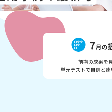
7
月の
前期の成果を
単元テストで自信と達