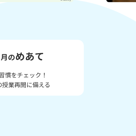
8
めあて
月の
習慣をチェック！
の授業再開に備える