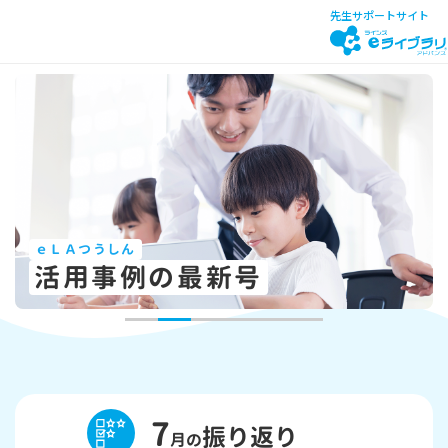
先生サポートサイト
ｅＬＡつうしん
活用事例の最新号
7
振り返り
月の