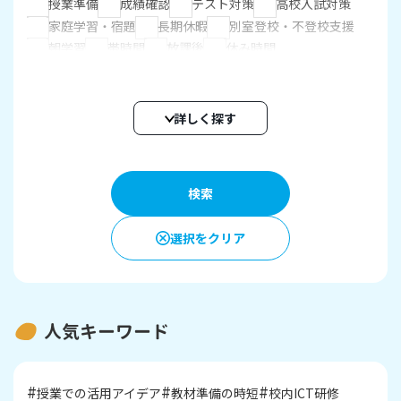
授業準備
成績確認
テスト対策
高校入試対策
家庭学習・宿題
長期休暇
別室登校・不登校支援
朝学習
帯時間
放課後
休み時間
内容
詳しく探す
デジタルドリル
自由学習
思考力育成
読解スキル
解説教材
カード帳
ふりかえり
プリント
授業支援
確認テスト
自動個別課題
指定教材学習・一斉学習
成績管理
オフライン学習
保護者サービス
選択をクリア
人気キーワード
授業での活用アイデア
教材準備の時短
校内ICT研修