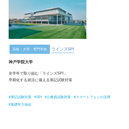
ラインズSPI
高校・大学・専門学校
神戸学院大学
全学年で取り組む「ラインズSPI」
早期化する就活に備える筆記試験対策
#筆記試験対策
#SPI
#公務員試験対策
#スマートフォンの活用
#基礎学力強化