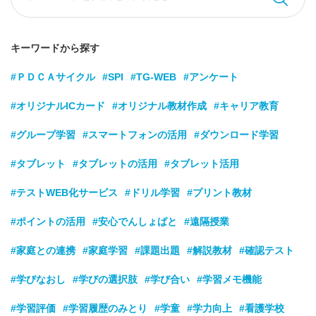
キーワードから探す
#ＰＤＣＡサイクル
#SPI
#TG-WEB
#アンケート
#オリジナルICカード
#オリジナル教材作成
#キャリア教育
#グループ学習
#スマートフォンの活用
#ダウンロード学習
#タブレット
#タブレットの活用
#タブレット活用
#テストWEB化サービス
#ドリル学習
#プリント教材
#ポイントの活用
#安心でんしょばと
#遠隔授業
#家庭との連携
#家庭学習
#課題出題
#解説教材
#確認テスト
#学びなおし
#学びの選択肢
#学び合い
#学習メモ機能
#学習評価
#学習履歴のみとり
#学童
#学力向上
#看護学校