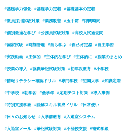
#基礎学力強化
#基礎学力定着
#基礎基本の定着
#教員採用試験対策
#業務改善
#玉手箱
#隙間時間
#個別最適な学び
#公務員試験対策
#高校入試過去問
#国家試験
#時刻管理
#自ら学ぶ
#自己肯定感
#自主学習
#実践動画
#主体的
#主体的な学び
#主体的に
#授業のまとめ
#授業の導入
#就職筆記試験対策
#初年次教育
#小学校
#情報リテラシー確認ドリル
#専門学校
#短期大学
#知識定着
#中学校
#朝学習
#低学年
#定期テスト対策
#導入事例
#特別支援学級
#読解スキル養成ドリル
#日常使い
#日々のお知らせ
#入学前教育
#入退室システム
#入退室メール
#筆記試験対策
#不登校支援
#複式学級