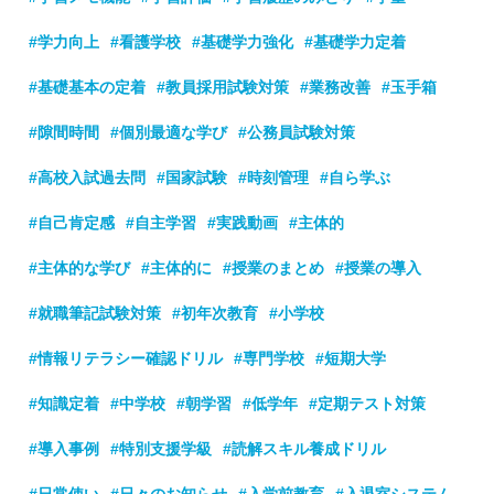
#学力向上
#看護学校
#基礎学力強化
#基礎学力定着
#基礎基本の定着
#教員採用試験対策
#業務改善
#玉手箱
#隙間時間
#個別最適な学び
#公務員試験対策
#高校入試過去問
#国家試験
#時刻管理
#自ら学ぶ
#自己肯定感
#自主学習
#実践動画
#主体的
#主体的な学び
#主体的に
#授業のまとめ
#授業の導入
#就職筆記試験対策
#初年次教育
#小学校
#情報リテラシー確認ドリル
#専門学校
#短期大学
#知識定着
#中学校
#朝学習
#低学年
#定期テスト対策
#導入事例
#特別支援学級
#読解スキル養成ドリル
#日常使い
#日々のお知らせ
#入学前教育
#入退室システム