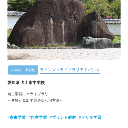
ラインズｅライブラリアドバンス
小学校・中学校
愛知県 犬山市中学校
自主学習にｅライブラリ！
～各校が見出す最適な活用方法～
#家庭学習
#自主学習
#プリント教材
#ドリル学習