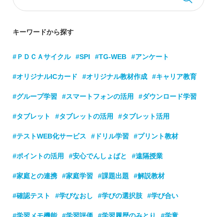
キーワードから探す
#ＰＤＣＡサイクル
#SPI
#TG-WEB
#アンケート
#オリジナルICカード
#オリジナル教材作成
#キャリア教育
#グループ学習
#スマートフォンの活用
#ダウンロード学習
#タブレット
#タブレットの活用
#タブレット活用
#テストWEB化サービス
#ドリル学習
#プリント教材
#ポイントの活用
#安心でんしょばと
#遠隔授業
#家庭との連携
#家庭学習
#課題出題
#解説教材
#確認テスト
#学びなおし
#学びの選択肢
#学び合い
#学習メモ機能
#学習評価
#学習履歴のみとり
#学童