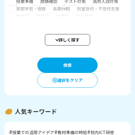
授業準備
成績確認
テスト対策
高校入試対策
家庭学習・宿題
長期休暇
別室登校・不登校支援
朝学習
帯時間
放課後
休み時間
内容
詳しく探す
デジタルドリル
自由学習
思考力育成
読解スキル
解説教材
カード帳
ふりかえり
プリント
授業支援
確認テスト
自動個別課題
指定教材学習・一斉学習
成績管理
オフライン学習
保護者サービス
選択をクリア
人気キーワード
授業での活用アイデア
教材準備の時短
校内ICT研修