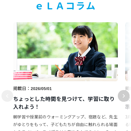
ｅＬＡコラム
掲載日：
掲
2026/05/01
ちょっとした時間を見つけて、学習に取り
次
入れよう！
準
朝学習や授業前のウォーミングアップ、宿題など、先生
3
がゆとりをもって、子どもたちが自由に触れられる場面
る