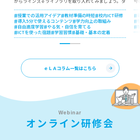
からラインズｅライブラリを取り入れてみましょう。タ
今
ブレットで学習する機会を増やしながら、子どもの理解
ま
授業での活用アイデア
教材準備の時短
校内ICT研修
度に合わせて知識を定着させる活用例を紹介します。
次
本
導入5分で使えるコンテンツ
学力向上の取組み
期
つ
自由進度学習
やる気・自信を育てる
ICTを使った宿題
学習習慣
基礎・基本の定着
覧
ｅＬＡコラム一覧はこちら
児
Webinar
オンライン研修会