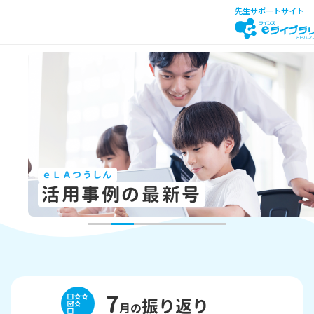
先生サポートサイト
ｅＬＡつうしん
活用事例の最新号
7
振り返り
月の