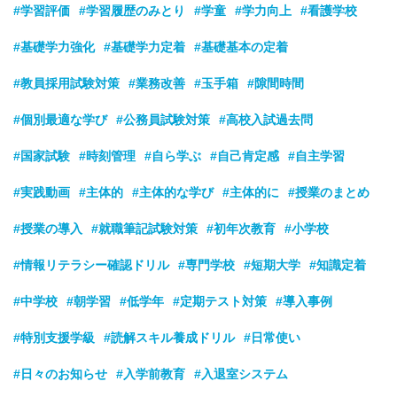
#学習評価
#学習履歴のみとり
#学童
#学力向上
#看護学校
#基礎学力強化
#基礎学力定着
#基礎基本の定着
#教員採用試験対策
#業務改善
#玉手箱
#隙間時間
#個別最適な学び
#公務員試験対策
#高校入試過去問
#国家試験
#時刻管理
#自ら学ぶ
#自己肯定感
#自主学習
#実践動画
#主体的
#主体的な学び
#主体的に
#授業のまとめ
#授業の導入
#就職筆記試験対策
#初年次教育
#小学校
#情報リテラシー確認ドリル
#専門学校
#短期大学
#知識定着
#中学校
#朝学習
#低学年
#定期テスト対策
#導入事例
#特別支援学級
#読解スキル養成ドリル
#日常使い
#日々のお知らせ
#入学前教育
#入退室システム