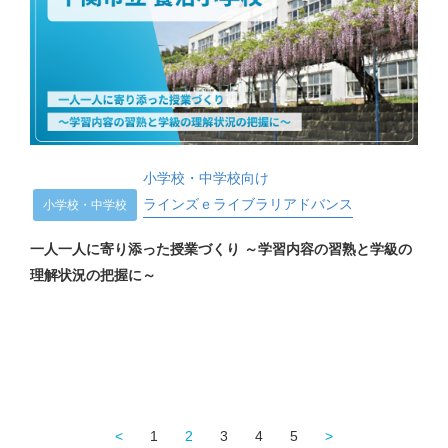
小学校・中学校向け
ラインズｅライブラリアドバンス
小学校・中学校
一人一人に寄り添った授業づくり ～学習内容の習熟と学級の
理解状況の把握に～
<
1
2
3
4
5
>